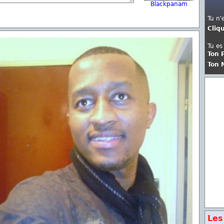
Blackpanam
Tu n'
Cliq
Tu es
Ton 
Ton 
Les