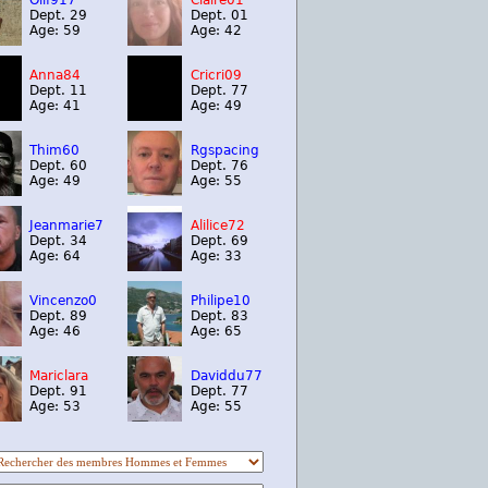
Olif917
Claire01
Dept. 29
Dept. 01
Age: 59
Age: 42
Anna84
Cricri09
Dept. 11
Dept. 77
Age: 41
Age: 49
Thim60
Rgspacing
Dept. 60
Dept. 76
Age: 49
Age: 55
Jeanmarie7
Alilice72
Dept. 34
Dept. 69
Age: 64
Age: 33
Vincenzo0
Philipe10
Dept. 89
Dept. 83
Age: 46
Age: 65
Mariclara
Daviddu77
Dept. 91
Dept. 77
Age: 53
Age: 55