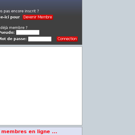
es pas encore inscrit ?
ue-ici pour
 déjà membre ?
Pseudo:
Mot de passe:
 membres en ligne ...