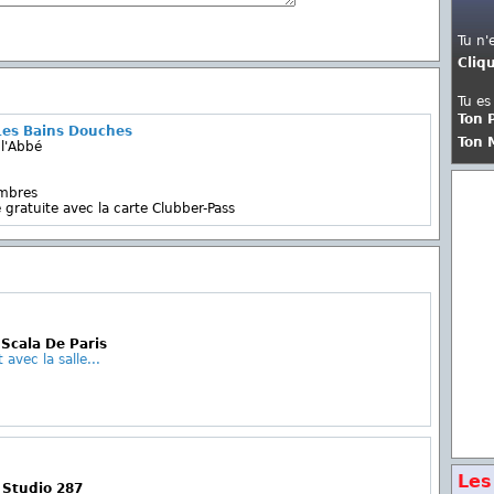
Tu n'
Cliq
Tu es
Ton 
Les Bains Douches
Ton 
l'Abbé
embres
 gratuite avec la carte Clubber-Pass
Scala De Paris
avec la salle...
Les
 Studio 287