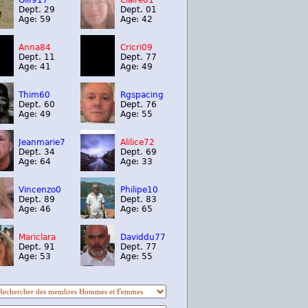
Olif917
Claire01
Dept. 29
Dept. 01
Age: 59
Age: 42
Anna84
Cricri09
Dept. 11
Dept. 77
Age: 41
Age: 49
Thim60
Rgspacing
Dept. 60
Dept. 76
Age: 49
Age: 55
Jeanmarie7
Alilice72
Dept. 34
Dept. 69
Age: 64
Age: 33
Vincenzo0
Philipe10
Dept. 89
Dept. 83
Age: 46
Age: 65
Mariclara
Daviddu77
Dept. 91
Dept. 77
Age: 53
Age: 55