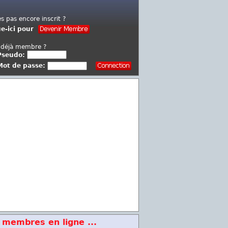
es pas encore inscrit ?
ue-ici pour
 déjà membre ?
Pseudo:
Mot de passe:
 membres en ligne ...