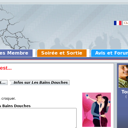
des Membre
Soirée et Sortie
Avis et Foru
est...
t...
Infos sur Les Bains Douches
To
(
à croquer.
es Bains Douches