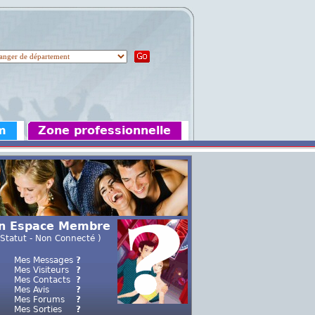
m
Zone professionnelle
n Espace Membre
 Statut - Non Connecté )
Mes Messages
?
Mes Visiteurs
?
Mes Contacts
?
Mes Avis
?
Mes Forums
?
Mes Sorties
?