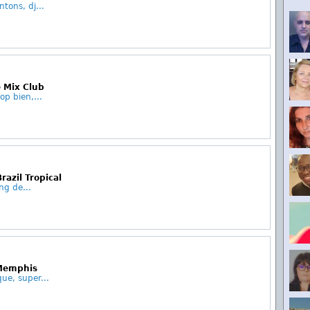
tons, dj...
e Mix Club
op bien,...
razil Tropical
ng de...
 Memphis
ue, super...