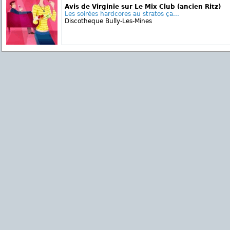
Avis de Virginie sur Le Mix Club (ancien Ritz)
Les soirées hardcores au stratos ça...
Discotheque Bully-Les-Mines