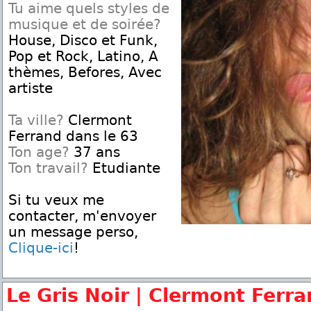
Tu aime quels styles de
musique et de soirée?
House, Disco et Funk,
Pop et Rock, Latino, A
thèmes, Befores, Avec
artiste
Ta ville?
Clermont
Ferrand dans le 63
Ton age?
37 ans
Ton travail?
Etudiante
Si tu veux me
contacter, m'envoyer
un message perso,
Clique-ici
!
Le Gris Noir | Clermont Ferr