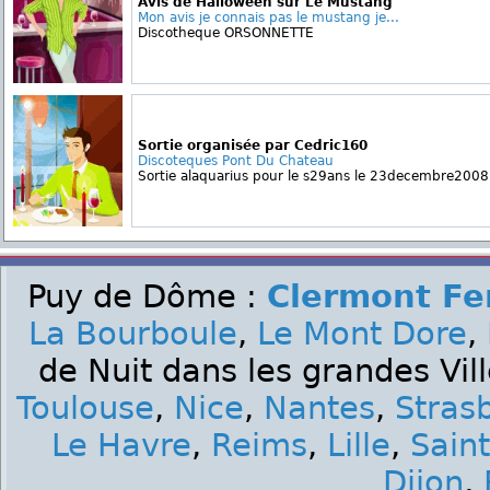
Avis de Halloween sur Le Mustang
Mon avis je connais pas le mustang je...
Discotheque ORSONNETTE
Sortie organisée par Cedric160
Discoteques Pont Du Chateau
Sortie alaquarius pour le s29ans le 23decembre2008
Puy de Dôme :
Clermont Fe
La Bourboule
,
Le Mont Dore
,
de Nuit dans les grandes Vil
Toulouse
,
Nice
,
Nantes
,
Stras
Le Havre
,
Reims
,
Lille
,
Sain
Dijon
,