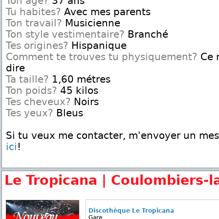
Ton age?
37 ans
Tu habites?
Avec mes parents
Ton travail?
Musicienne
Ton style vestimentaire?
Branché
Tes origines?
Hispanique
Comment te trouves tu physiquement?
Ce n
dire
Ta taille?
1,60 métres
Ton poids?
45 kilos
Tes cheveux?
Noirs
Tes yeux?
Bleus
Si tu veux me contacter, m'envoyer un me
ici
!
Le Tropicana | Coulombiers-l
Discothèque Le Tropicana
Gare