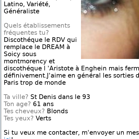
Latino, Variété,
Généraliste
Quels établissements
fréquentes tu?
Discothéque le RDV qui
remplace le DREAM à
Soicy sous
montmorency et
discothéque l 'Aristote à Enghein mais fer
définivement.J'aime en général les sorties d
Paris trop de monde
Ta ville?
St Denis dans le 93
Ton age?
61 ans
Tes cheveux?
Blonds
Tes yeux?
Verts
Si tu veux me contacter, m'envoyer un me