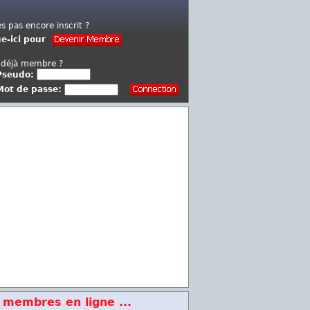
es pas encore inscrit ?
ue-ici pour
 déjà membre ?
Pseudo:
Mot de passe:
 membres en ligne ...