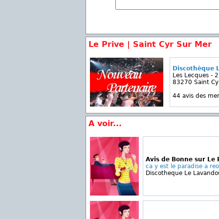
Le Prive | Saint Cyr Sur Mer
Discothèque L
Les Lecques - 2,
83270 Saint Cy
44 avis des m
A voir...
Avis de Bonne sur Le 
ca y est le paradise a reo
Discotheque Le Lavando