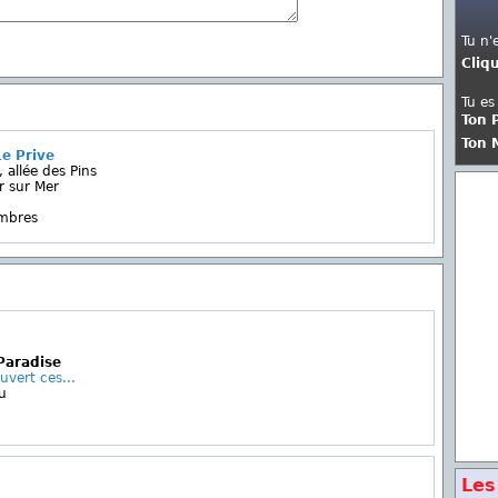
Tu n'
Cliq
Tu es
Ton 
Ton 
e Prive
 allée des Pins
r sur Mer
embres
Paradise
uvert ces...
u
Les