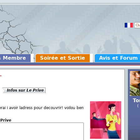
s Membre
Soirée et Sortie
Avis et Forum
.
Infos sur Le Prive
To
(
erai i avoir ladress pour decouvrir! voilou ben
 Prive