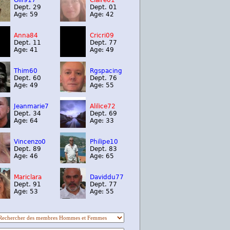
Olif917
Claire01
Dept. 29
Dept. 01
Age: 59
Age: 42
Anna84
Cricri09
Dept. 11
Dept. 77
Age: 41
Age: 49
Thim60
Rgspacing
Dept. 60
Dept. 76
Age: 49
Age: 55
Jeanmarie7
Alilice72
Dept. 34
Dept. 69
Age: 64
Age: 33
Vincenzo0
Philipe10
Dept. 89
Dept. 83
Age: 46
Age: 65
Mariclara
Daviddu77
Dept. 91
Dept. 77
Age: 53
Age: 55