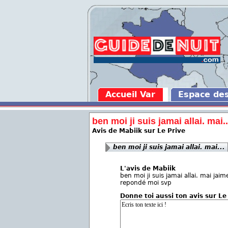
Accueil Var
Espace de
ben moi ji suis jamai allai. mai..
Avis de Mabiik sur Le Prive
ben moi ji suis jamai allai. mai...
L'avis de Mabiik
ben moi ji suis jamai allai. mai jaim
repondé moi svp
Donne toi aussi ton avis sur Le