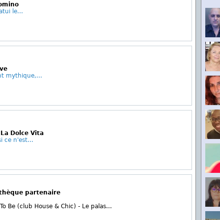
Domino
tui le...
eve
t mythique,...
 La Dolce Vita
i ce n'est...
othèque partenaire
 To Be (club House & Chic) - Le palas...