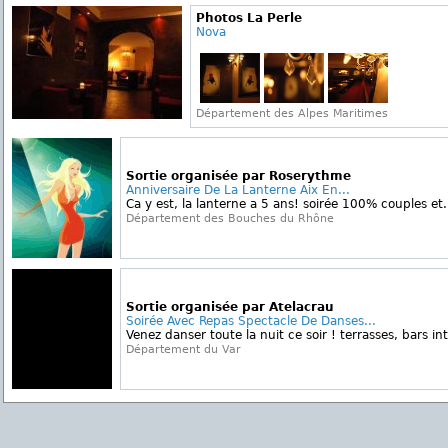
Photos La Perle
Nova
Département des Alpes Maritimes
Sortie organisée par Roserythme
Anniversaire De La Lanterne Aix En...
Ca y est, la lanterne a 5 ans! soirée 100% couples et.
Département des Bouches du Rhône
Sortie organisée par Atelacrau
Soirée Avec Repas Spectacle De Danses...
Venez danser toute la nuit ce soir ! terrasses, bars int
Département du Var