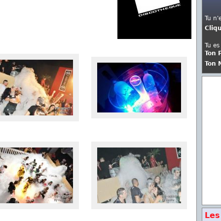
Tu n'
Cliq
Tu es
Ton 
Ton 
Les