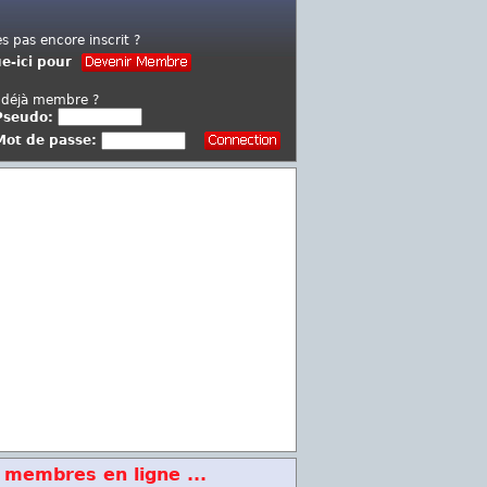
es pas encore inscrit ?
ue-ici pour
 déjà membre ?
Pseudo:
Mot de passe:
 membres en ligne ...