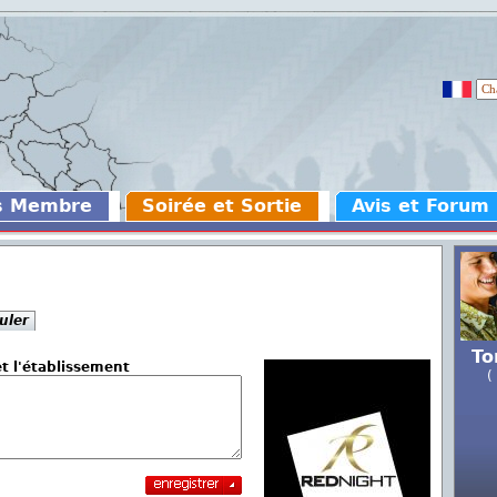
s Membre
Soirée et Sortie
Avis et Forum
uler
To
et l'établissement
(