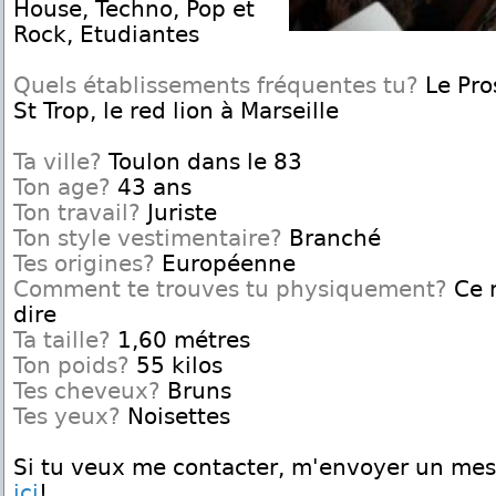
House, Techno, Pop et
Rock, Etudiantes
Quels établissements fréquentes tu?
Le Pro
St Trop, le red lion à Marseille
Ta ville?
Toulon dans le 83
Ton age?
43 ans
Ton travail?
Juriste
Ton style vestimentaire?
Branché
Tes origines?
Européenne
Comment te trouves tu physiquement?
Ce n
dire
Ta taille?
1,60 métres
Ton poids?
55 kilos
Tes cheveux?
Bruns
Tes yeux?
Noisettes
Si tu veux me contacter, m'envoyer un me
ici
!