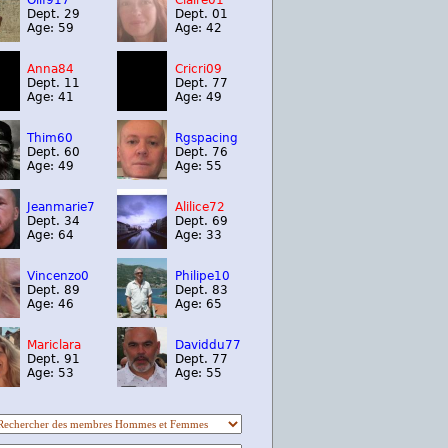
Olif917
Claire01
Dept. 29
Dept. 01
Age: 59
Age: 42
Anna84
Cricri09
Dept. 11
Dept. 77
Age: 41
Age: 49
Thim60
Rgspacing
Dept. 60
Dept. 76
Age: 49
Age: 55
Jeanmarie7
Alilice72
Dept. 34
Dept. 69
Age: 64
Age: 33
Vincenzo0
Philipe10
Dept. 89
Dept. 83
Age: 46
Age: 65
Mariclara
Daviddu77
Dept. 91
Dept. 77
Age: 53
Age: 55