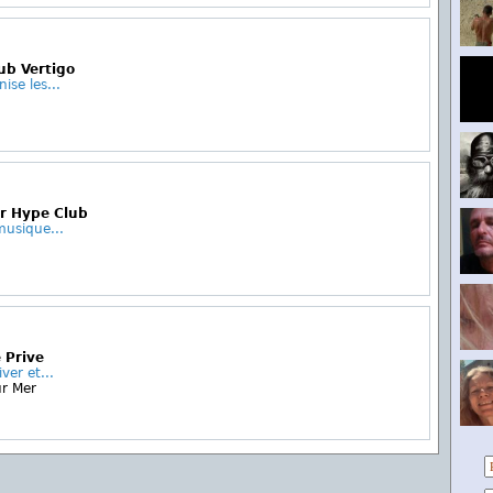
ub Vertigo
ise les...
ur Hype Club
musique...
 Prive
iver et...
ur Mer