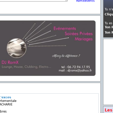
Romxevents
Tu n'
Cliq
Tu es
Ton 
Ton 
L'exces
rtementale
ACHARIE
Les
bres