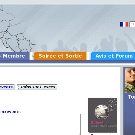
s Membre
Soirée et Sortie
Avis et Forum
events
Infos sur L'exces
To
(
omxevents