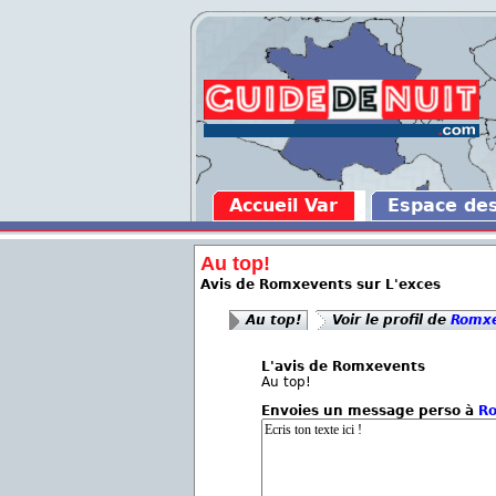
Accueil Var
Espace de
Au top!
Avis de Romxevents sur L'exces
Au top!
Voir le profil de
Romx
L'avis de Romxevents
Au top!
Envoies un message perso à
R