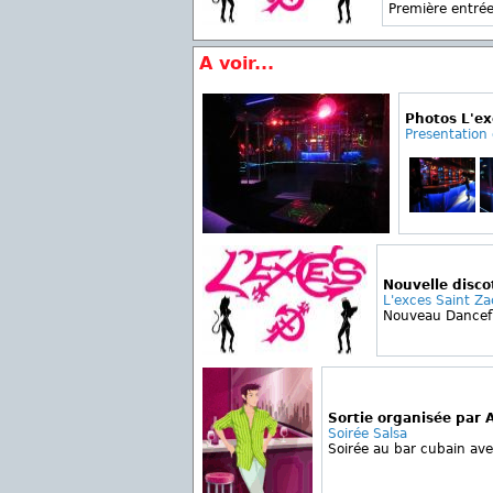
Première entrée
A voir...
Photos L'ex
Presentation
Nouvelle disc
L'exces Saint Za
Nouveau Dancefl
Sortie organisée par 
Soirée Salsa
Soirée au bar cubain ave