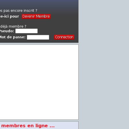
es pas encore inscrit ?
ue-ici pour
 déjà membre ?
Pseudo:
Mot de passe:
 membres en ligne ...