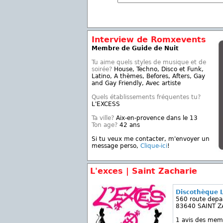
Interview de Romxevents
Membre de Guide de Nuit
Tu aime quels styles de musique et de
soirée?
House, Techno, Disco et Funk,
Latino, A thèmes, Befores, Afters, Gay
and Gay Friendly, Avec artiste
Quels établissements fréquentes tu?
L'EXCESS
Ta ville?
Aix-en-provence dans le 13
Ton age?
42 ans
Si tu veux me contacter, m'envoyer un
message perso,
Clique-ici
!
L'exces | Saint Zacharie
Discothèque 
560 route depa
83640 SAINT Z
1 avis des mem