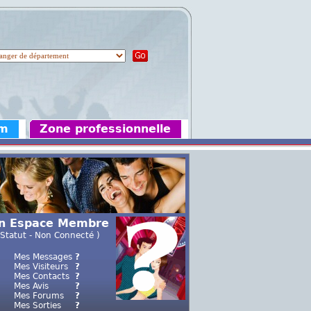
um
Zone professionnelle
n Espace Membre
 Statut - Non Connecté )
Mes Messages
?
Mes Visiteurs
?
Mes Contacts
?
Mes Avis
?
Mes Forums
?
Mes Sorties
?