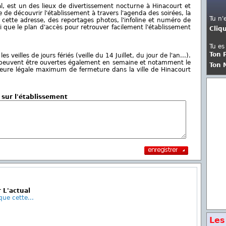
al, est un des lieux de divertissement nocturne à Hinacourt et
de découvrir l'établissement à travers l'agenda des soirées, la
Tu n'
cette adresse, des reportages photos, l'infoline et numéro de
i que le plan d'accès pour retrouver facilement l'établissement
Cliq
Tu es
Ton 
s veilles de jours fériés (veille du 14 Juillet, du jour de l'an...).
s peuvent être ouvertes également en semaine et notamment le
Ton 
L'heure légale maximum de fermeture dans la ville de Hinacourt
 sur l'établissement
 L'actual
que cette...
Les