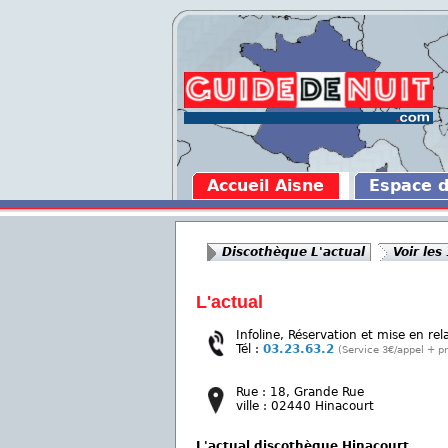
Accueil Aisne
Espace 
Discothèque L'actual
Voir les
L'actual
Infoline, Réservation et mise en rel
Tél :
03.23.63.2
(Service 3€/appel + pr
Rue : 18, Grande Rue
ville : 02440 Hinacourt
L'actual discothèque Hinacourt