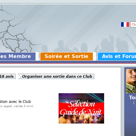
des Membre
Soirée et Sortie
Avis et For
 18 avis
Organiser une sortie dans ce Club
To
ation avec le Club
(
ix appel, valide 5 min)