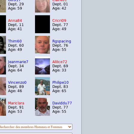
Olif917
Claire01
Dept. 29
Dept. 01
Age: 59
Age: 42
Anna84
Cricri09
Dept. 11
Dept. 77
Age: 41
Age: 49
Thim60
Rgspacing
Dept. 60
Dept. 76
Age: 49
Age: 55
Jeanmarie7
Alilice72
Dept. 34
Dept. 69
Age: 64
Age: 33
Vincenzo0
Philipe10
Dept. 89
Dept. 83
Age: 46
Age: 65
Mariclara
Daviddu77
Dept. 91
Dept. 77
Age: 53
Age: 55