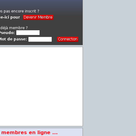
es pas encore inscrit ?
ue-ici pour
 déjà membre ?
Pseudo:
Mot de passe:
 membres en ligne ...