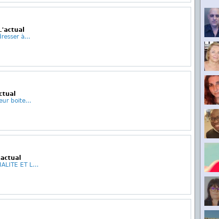
L'actual
resser à...
ctual
eur boite...
'actual
ALITE ET L...