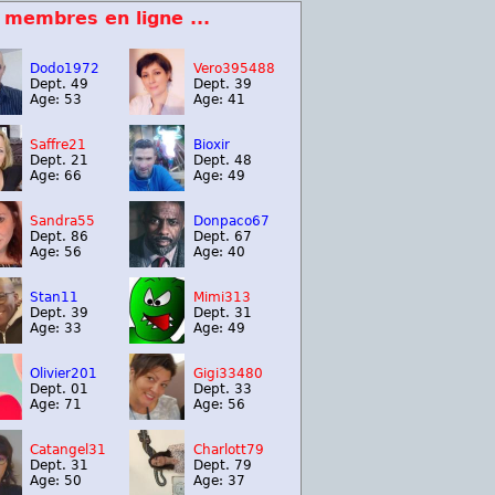
 membres en ligne ...
Dodo1972
Vero395488
Dept. 49
Dept. 39
Age: 53
Age: 41
Saffre21
Bioxir
Dept. 21
Dept. 48
Age: 66
Age: 49
Sandra55
Donpaco67
Dept. 86
Dept. 67
Age: 56
Age: 40
Stan11
Mimi313
Dept. 39
Dept. 31
Age: 33
Age: 49
Olivier201
Gigi33480
Dept. 01
Dept. 33
Age: 71
Age: 56
Catangel31
Charlott79
Dept. 31
Dept. 79
Age: 50
Age: 37