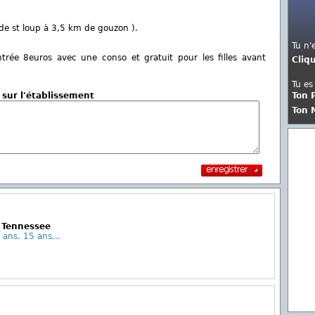
de st loup à 3,5 km de gouzon ).
Tu n'
ée 8euros avec une conso et gratuit pour les filles avant
Cliq
Tu es
Ton 
 sur l'établissement
Ton 
e Tennessee
 ans. 15 ans...