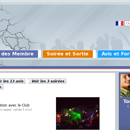
 des Membre
Soirée et Sortie
Avis et Fo
r les 13 avis
Voir les 3 soirées
b
To
ation avec le Club
(
ix appel, valide 5 min)