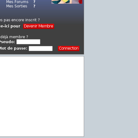
Mes Forums
?
Mes Sorties
?
es pas encore inscrit ?
ue-ici pour
 déjà membre ?
Pseudo:
Mot de passe: