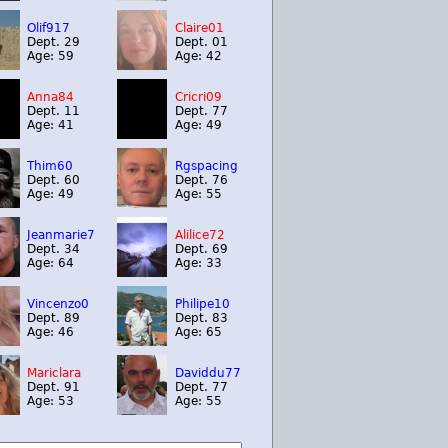
Olif917
Claire01
Dept. 29
Dept. 01
Age: 59
Age: 42
Anna84
Cricri09
Dept. 11
Dept. 77
Age: 41
Age: 49
Thim60
Rgspacing
Dept. 60
Dept. 76
Age: 49
Age: 55
Jeanmarie7
Alilice72
Dept. 34
Dept. 69
Age: 64
Age: 33
Vincenzo0
Philipe10
Dept. 89
Dept. 83
Age: 46
Age: 65
Mariclara
Daviddu77
Dept. 91
Dept. 77
Age: 53
Age: 55