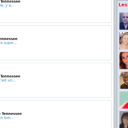
 Tennessee
Les
e, y a...
Tennessee
te super...
 Tennessee
'est un...
Le Tennessee
un bon...