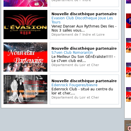
Département de l' Indre
Nouvelle discothèque partenaire
Evasion Club Discotheque Joue Les
Tours
Venez Danser Aux Rythmes Des Iles -
Nos 3 salles vous...
Département de l' Indre et Loire
Nouvelle discothèque partenaire
S7ven Club Romorantin
Le Meilleur Du Son GÉnÉraliste!!!!! -
Le s7ven club est...
Département du Loir et Cher
Nouvelle discothèque partenaire
Edenrock Fougeres/bievre
Edenrock Club - situé au centre du
loir et cher,...
Département du Loir et Cher