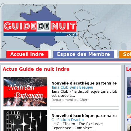
Accueil Indre
Espace des Membre
Soi
Actus Guide de nuit Indre
L
Nouvelle discothèque partenaire
Tana Club Sens Beaujeu
Tana Club - "la discothèque tana club
est située à...
D
Département du Cher
Nouvelle discothèque partenaire
C - Elisium Drache
Ol
Le C - Elisium - The Exclusive
Experience - Complexe...