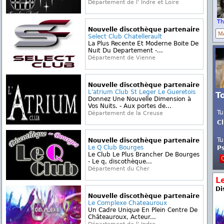
Département de l' Indre et Loire
Th
Nouvelle discothèque partenaire
Select Club Chatellerault
La Plus Recente Et Moderne Boite De
Nuit Du Departement -...
Département de Vienne
Nouvelle discothèque partenaire
L'atrium Club St Leger Le Gueretois
T
Donnez Une Nouvelle Dimension à
Vos Nuits. - Aux portes de...
Tu
Département de la Creuse
Cl
Tu
Nouvelle discothèque partenaire
Le Q Club Bourges
P
Le Club Le Plus Brancher De Bourges
- Le q, discothèque...
Département du Cher
L
Di
Nouvelle discothèque partenaire
Le Complexe Chateauroux
Un Cadre Unique En Plein Centre De
Châteauroux, Acteur...