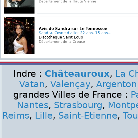
Département de la Haute Vienne
Avis de Sandra sur Le Tennessee
Sandra. Cosne d'allier 32 ans. 15 ans...
Discotheque Saint Loup
Département de la Creuse
Indre :
Châteauroux
,
La C
Vatan
,
Valençay
,
Argenton
grandes Villes de France :
P
Nantes
,
Strasbourg
,
Montpe
Reims
,
Lille
,
Saint-Etienne
,
Tou