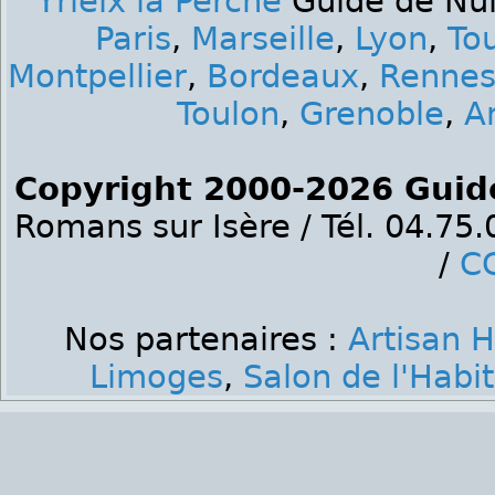
Yrieix la Perche
Guide de Nuit
Paris
,
Marseille
,
Lyon
,
To
Montpellier
,
Bordeaux
,
Renne
Toulon
,
Grenoble
,
A
Copyright 2000-2026 Guid
Romans sur Isère / Tél. 04.75
/
C
Nos partenaires :
Artisan 
Limoges
,
Salon de l'Habi