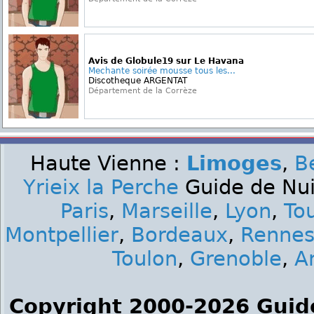
Avis de Globule19 sur Le Havana
Mechante soirée mousse tous les...
Discotheque ARGENTAT
Département de la Corrèze
Haute Vienne :
Limoges
,
B
Yrieix la Perche
Guide de Nuit
Paris
,
Marseille
,
Lyon
,
To
Montpellier
,
Bordeaux
,
Renne
Toulon
,
Grenoble
,
A
Copyright 2000-2026 Guid