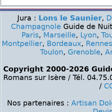
Jura :
Lons le Saunier
,
D
Champagnole
Guide de Nuit 
Paris
,
Marseille
,
Lyon
,
To
Montpellier
,
Bordeaux
,
Renne
Toulon
,
Grenoble
,
A
Copyright 2000-2026 Guid
Romans sur Isère / Tél. 04.75
/
C
Nos partenaires :
Artisan Dol
Devis