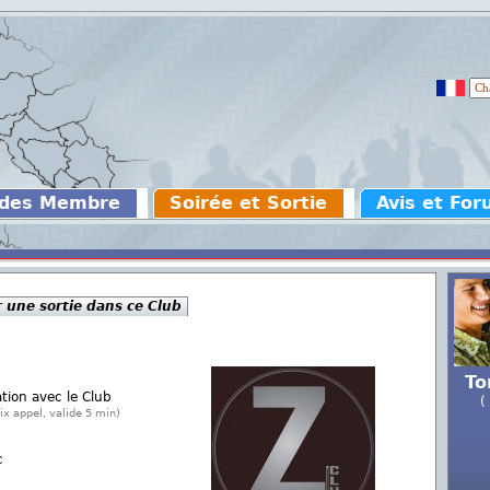
 des Membre
Soirée et Sortie
Avis et Fo
 une sortie dans ce Club
To
ation avec le Club
(
ix appel, valide 5 min)
c