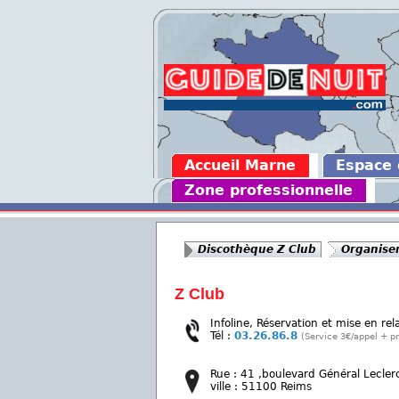
Accueil Marne
Espace
Zone professionnelle
Discothèque Z Club
Organiser
Z Club
Infoline, Réservation et mise en rel
Tél :
03.26.86.8
(Service 3€/appel + pr
Rue : 41 ,boulevard Général Lecler
ville : 51100 Reims