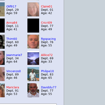
Olif917
Claire01
Dept. 29
Dept. 01
Age: 59
Age: 42
Anna84
Cricri09
Dept. 11
Dept. 77
Age: 41
Age: 49
Thim60
Rgspacing
Dept. 60
Dept. 76
Age: 49
Age: 55
Jeanmarie7
Alilice72
Dept. 34
Dept. 69
Age: 64
Age: 33
Vincenzo0
Philipe10
Dept. 89
Dept. 83
Age: 46
Age: 65
Mariclara
Daviddu77
Dept. 91
Dept. 77
Age: 53
Age: 55