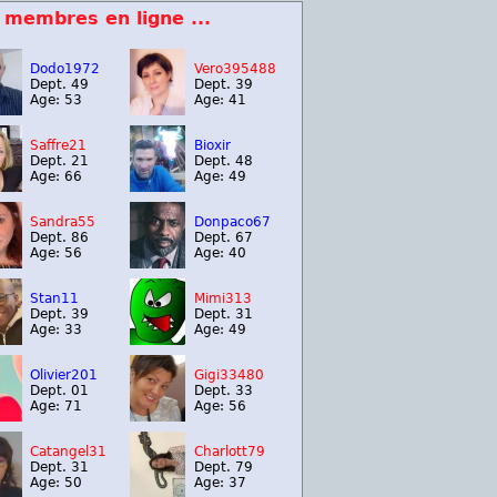
 membres en ligne ...
Dodo1972
Vero395488
Dept. 49
Dept. 39
Age: 53
Age: 41
Saffre21
Bioxir
Dept. 21
Dept. 48
Age: 66
Age: 49
Sandra55
Donpaco67
Dept. 86
Dept. 67
Age: 56
Age: 40
Stan11
Mimi313
Dept. 39
Dept. 31
Age: 33
Age: 49
Olivier201
Gigi33480
Dept. 01
Dept. 33
Age: 71
Age: 56
Catangel31
Charlott79
Dept. 31
Dept. 79
Age: 50
Age: 37