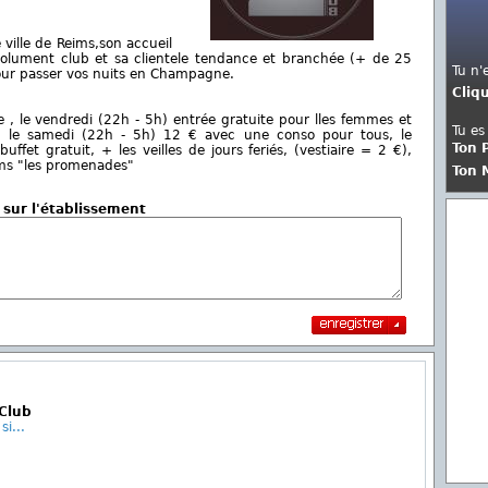
ville de Reims,son accueil
lument club et sa clientele tendance et branchée (+ de 25
Tu n'
pour passer vos nuits en Champagne.
Cliq
e , le vendredi (22h - 5h) entrée gratuite pour lles femmes et
Tu es
le samedi (22h - 5h) 12 € avec une conso pour tous, le
Ton 
fet gratuit, + les veilles de jours feriés, (vestiaire = 2 €),
eims "les promenades"
Ton 
 sur l'établissement
 Club
si...