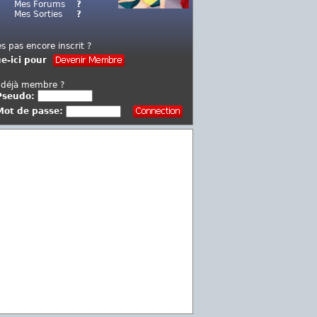
Mes Forums
?
Mes Sorties
?
es pas encore inscrit ?
ue-ici pour
 déjà membre ?
Pseudo:
Mot de passe: