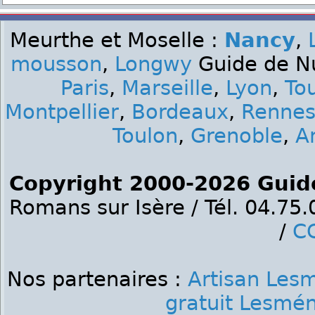
Meurthe et Moselle :
Nancy
,
mousson
,
Longwy
Guide de Nui
Paris
,
Marseille
,
Lyon
,
To
Montpellier
,
Bordeaux
,
Renne
Toulon
,
Grenoble
,
A
Copyright 2000-2026 Guid
Romans sur Isère / Tél. 04.75
/
C
Nos partenaires :
Artisan Lesm
gratuit Lesmén