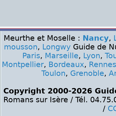
Meurthe et Moselle :
Nancy
,
mousson
,
Longwy
Guide de Nui
Paris
,
Marseille
,
Lyon
,
To
Montpellier
,
Bordeaux
,
Renne
Toulon
,
Grenoble
,
A
Copyright 2000-2026 Guid
Romans sur Isère / Tél. 04.75
/
C