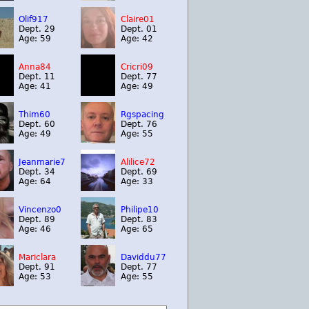
Olif917
Claire01
Dept. 29
Dept. 01
Age: 59
Age: 42
Anna84
Cricri09
Dept. 11
Dept. 77
Age: 41
Age: 49
Thim60
Rgspacing
Dept. 60
Dept. 76
Age: 49
Age: 55
Jeanmarie7
Alilice72
Dept. 34
Dept. 69
Age: 64
Age: 33
Vincenzo0
Philipe10
Dept. 89
Dept. 83
Age: 46
Age: 65
Mariclara
Daviddu77
Dept. 91
Dept. 77
Age: 53
Age: 55