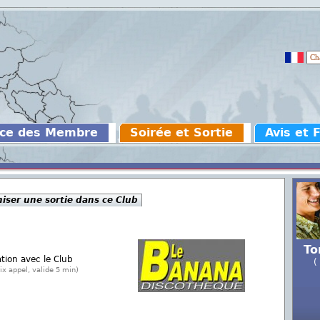
ce des Membre
Soirée et Sortie
Avis et 
iser une sortie dans ce Club
To
ation avec le Club
(
ix appel, valide 5 min)