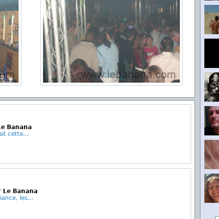
 Le Banana
t cette...
r Le Banana
nce, les...