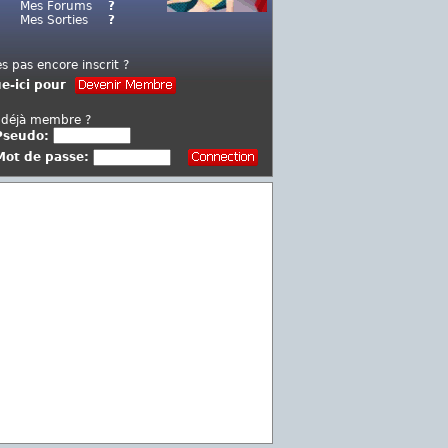
Mes Forums
?
Mes Sorties
?
es pas encore inscrit ?
ue-ici pour
 déjà membre ?
Pseudo:
Mot de passe: