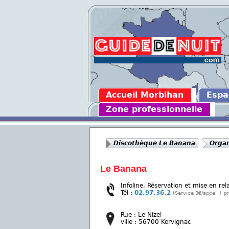
Accueil Morbihan
Espa
Zone professionnelle
Discothèque Le Banana
Organ
Le Banana
Infoline, Réservation et mise en rel
Tél :
02.97.36.2
(Service 3€/appel + pr
Rue : Le Nizel
ville : 56700 Kervignac