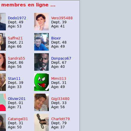
 membres en ligne ...
Dodo1972
Vero395488
Dept. 49
Dept. 39
Age: 53
Age: 41
Saffre21
Bioxir
Dept. 21
Dept. 48
Age: 66
Age: 49
Sandra55
Donpaco67
Dept. 86
Dept. 67
Age: 56
Age: 40
Stan11
Mimi313
Dept. 39
Dept. 31
Age: 33
Age: 49
Olivier201
Gigi33480
Dept. 01
Dept. 33
Age: 71
Age: 56
Catangel31
Charlott79
Dept. 31
Dept. 79
Age: 50
Age: 37