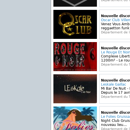
Département du 
Nouvelle disc
Oscar Club Ville
Venez Vous Amb
reggaetton funk 
Département de 
Nouvelle disc
Le Rouge Et Noi
Complexe Libert
1200m² - Le roug
Département du 
Nouvelle disc
Leskale Gaillac
Mi Bar De Nuit -
Depuis le 17 avri
Département du 
Nouvelle disc
Le Folies Gruiss
Night Club Gruiss
nouveau lieu...
Département de l