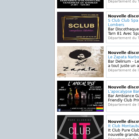
Département du 
Nouvelle disc
S Club Club Spa
Lombers
Bar Discotheque
Tarn 81 Avec Sp
Département du 
Nouvelle disc
Le Zapata Narb
Bar Delirium - Le
a tout juste un a
Département de l
Nouvelle disc
L'apocalypse Ba
Bar Ambiance Ga
Friendly Club Priv
Département de l'
Nouvelle disc
It Club Montaub
It Club Pure Club
nouvelle grande.