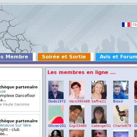
es Membre
Soirée et Sortie
Avis et Foru
Les membres en ligne ...
othèque partenaire
use
omplexe Dancefloor
a...
Dodo1972
Vero395488
Saffre21
Bioxir
S
la Haute Garonne
othèque partenaire
lleneuve Sur Vère
Olivier201
Gigi33480
Catangel31
Charlott79
O
ight - club
ée...