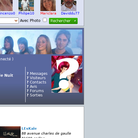
incenzo0
Philipe10
Mariclara
Daviddu77
Avec Photo
nnecté )
?
Messages
e Nuit
?
Visiteurs
?
Contacts
?
Avis
?
Forums
?
Sorties
LEsKale
88 avenue charles de gaulle