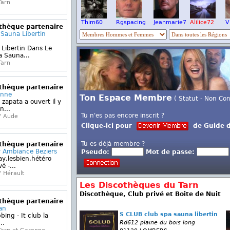
Tarn
Thim60
Rgspacing
Jeanmarie7
Alilice72
V
othèque partenaire
 Sauna Libertin
 Libertin Dans Le
a Sauna...
Tarn
othèque partenaire
onne
Ton Espace Membre
( Statut - Non Co
 zapata a ouvert il y
n...
Tu n'es pas encore inscrit ?
' Aude
Clique-ici pour
de Guide d
Tu es déjà membre ?
othèque partenaire
r Ambiance Beziers
Pseudo:
Mot de passe:
y,lesbien,hétéro
é -...
 Hérault
Les Discothèques du Tarn
Discothèque, Club privé et Boite de Nuit
othèque partenaire
an
S CLUB club spa sauna libertin
bing - It club la
..
Rd612 plaine du bois long