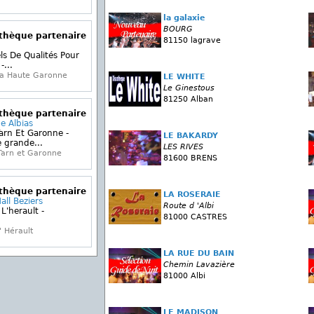
la galaxie
BOURG
othèque partenaire
81150 lagrave
ls De Qualités Pour
...
la Haute Garonne
LE WHITE
Le Ginestous
81250 Alban
othèque partenaire
e Albias
arn Et Garonne -
LE BAKARDY
 grande...
LES RIVES
Tarn et Garonne
81600 BRENS
othèque partenaire
LA ROSERAIE
all Beziers
Route d 'Albi
L'herault -
81000 CASTRES
 Hérault
LA RUE DU BAIN
Chemin Lavazière
81000 Albi
LE MADISON