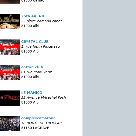
81600 gaillac
25th AVENUE
25 place edmond canet
81000 albi
CRYSTAL CLUB
1, rue Henri Pinceteau
81000 Albi
cotton club
61 rue croix verte
81000 albi
LE MANICO
55 Avenue MAréchal Foch
81000 Albi
complexeamazone
18 ROUTE DE TROCLAR
81150 LAGRAVE