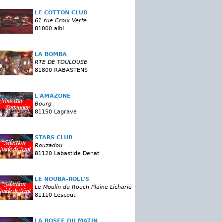
LE COTTON CLUB
61 rue Croix Verte
81000 albi
LA BOMBA
RTE DE TOULOUSE
81800 RABASTENS
L'AMAZONE
Bourg
81150 Lagrave
STARS CLUB
Rouzadou
81120 Labastide Denat
LE NOUBA-ROLL'S
Le Moulin du Rouch Plaine Licharié
81110 Lescout
LA ROSEE DU MATIN