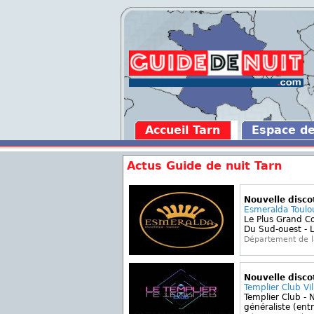
Accueil Tarn
Espace d
Actus Guide de nuit Tarn
Nouvelle disc
Esmeralda Toulo
Le Plus Grand C
Du Sud-ouest - L
Département de 
Nouvelle disc
Templier Club Vi
Templier Club - N
généraliste (entr