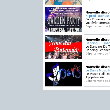
Nouvelle disc
Nl'prod Toulouse
Des Professionne
Vos évènements -
Département de 
Nouvelle disc
Dancing L Espac
Le Dancing Du T
Dancing l'espace
Département du 
Nouvelle disc
Le Dan's Music H
Le Music Hall De 
lkjkljsdoiionn...
Département de l'