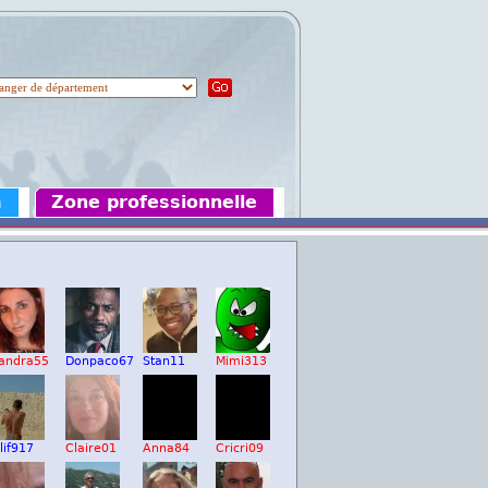
m
Zone professionnelle
andra55
Donpaco67
Stan11
Mimi313
lif917
Claire01
Anna84
Cricri09