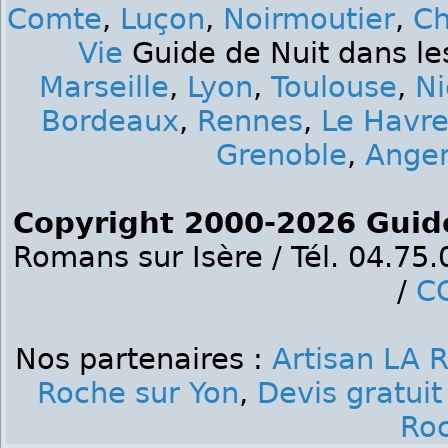
Comte
,
Luçon
,
Noirmoutier
,
Ch
Vie
Guide de Nuit dans les
Marseille
,
Lyon
,
Toulouse
,
Ni
Bordeaux
,
Rennes
,
Le Havr
Grenoble
,
Ange
Copyright 2000-2026 Guid
Romans sur Isère / Tél. 04.75
/
C
Nos partenaires :
Artisan LA
Roche sur Yon
,
Devis gratu
Roc