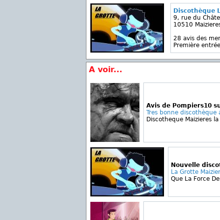
Discothèque L
9, rue du Chât
10510 Maizieres
28 avis des m
Première entrée
A voir...
Avis de Pompiers10 su
Tres bonne discothèque a
Discotheque Maizieres la
Nouvelle disc
La Grotte Maizie
Que La Force De L