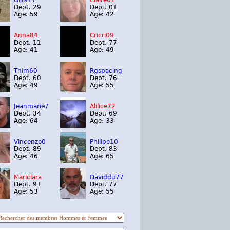
Olif917
Claire01
Dept. 29
Dept. 01
Age: 59
Age: 42
Anna84
Cricri09
Dept. 11
Dept. 77
Age: 41
Age: 49
Thim60
Rgspacing
Dept. 60
Dept. 76
Age: 49
Age: 55
Jeanmarie7
Alilice72
Dept. 34
Dept. 69
Age: 64
Age: 33
Vincenzo0
Philipe10
Dept. 89
Dept. 83
Age: 46
Age: 65
Mariclara
Daviddu77
Dept. 91
Dept. 77
Age: 53
Age: 55