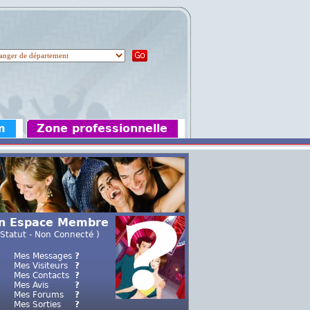
m
Zone professionnelle
n Espace Membre
 Statut - Non Connecté )
Mes Messages
?
Mes Visiteurs
?
Mes Contacts
?
Mes Avis
?
Mes Forums
?
Mes Sorties
?