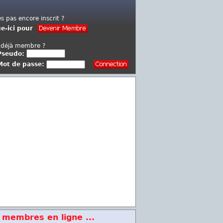
es pas encore inscrit ?
ue-ici pour
 déjà membre ?
Pseudo:
Mot de passe:
 membres en ligne ...