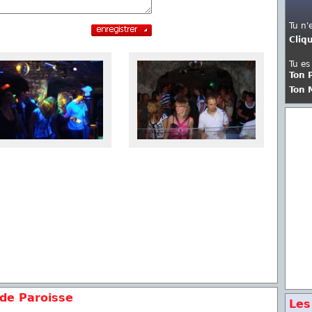
Tu n'
Cliq
Tu es
Ton 
Ton 
nde Paroisse
Les