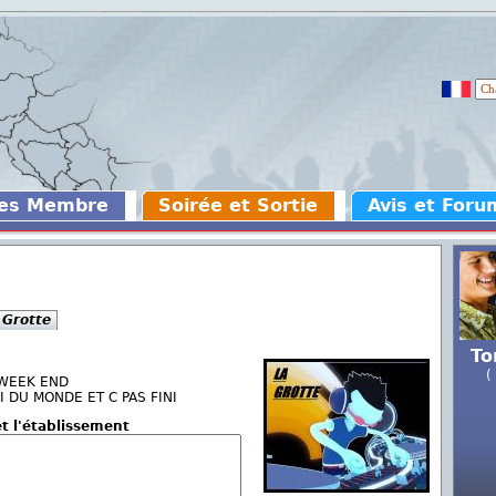
des Membre
Soirée et Sortie
Avis et Foru
 Grotte
To
(
 WEEK END
 AVAI DU MONDE ET C PAS FINI
et l'établissement