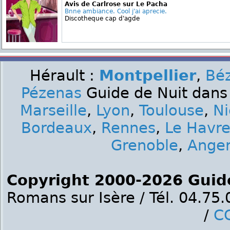
Avis de Carlrose sur Le Pacha
Bnne ambiance. Cool j'ai aprecie.
Discotheque cap d'agde
Hérault :
Montpellier
,
Béz
Pézenas
Guide de Nuit dans 
Marseille
,
Lyon
,
Toulouse
,
Ni
Bordeaux
,
Rennes
,
Le Havr
Grenoble
,
Ange
Copyright 2000-2026 Guid
Romans sur Isère / Tél. 04.75
/
C