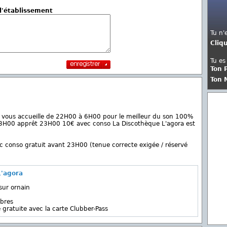
 l'établissement
Tu n'
Cliq
Tu es
Ton 
Ton 
e vous accueille de 22H00 à 6H00 pour le meilleur du son 100%
23H00 apprêt 23H00 10€ avec conso La Discothèque L'agora est
 conso gratuit avant 23H00 (tenue correcte exigée / réservé
L'agora
sur ornain
bres
 gratuite avec la carte Clubber-Pass