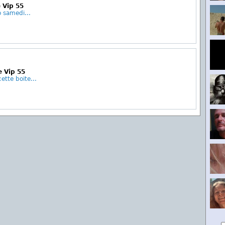
 Vip 55
o samedi...
e Vip 55
ette boite...