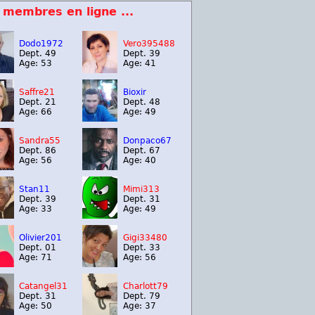
 membres en ligne ...
Dodo1972
Vero395488
Dept. 49
Dept. 39
Age: 53
Age: 41
Saffre21
Bioxir
Dept. 21
Dept. 48
Age: 66
Age: 49
Sandra55
Donpaco67
Dept. 86
Dept. 67
Age: 56
Age: 40
Stan11
Mimi313
Dept. 39
Dept. 31
Age: 33
Age: 49
Olivier201
Gigi33480
Dept. 01
Dept. 33
Age: 71
Age: 56
Catangel31
Charlott79
Dept. 31
Dept. 79
Age: 50
Age: 37