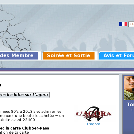
 des Membre
Soirée et Sortie
Avis et Fo
3
tes les infos sur L'agora
To
(
nées 80's à 2013's et admirer les
émence ( une bouteille achetée = un
gratuite avant 23H00
L'agora
ec la carte Clubber-Pass
tion de ta carte