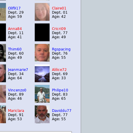
Olif917
Claire01
Dept. 29
Dept. 01
Age: 59
Age: 42
Anna84
Cricri09
Dept. 11
Dept. 77
Age: 41
Age: 49
Thim60
Rgspacing
Dept. 60
Dept. 76
Age: 49
Age: 55
Jeanmarie7
Alilice72
Dept. 34
Dept. 69
Age: 64
Age: 33
Vincenzo0
Philipe10
Dept. 89
Dept. 83
Age: 46
Age: 65
Mariclara
Daviddu77
Dept. 91
Dept. 77
Age: 53
Age: 55