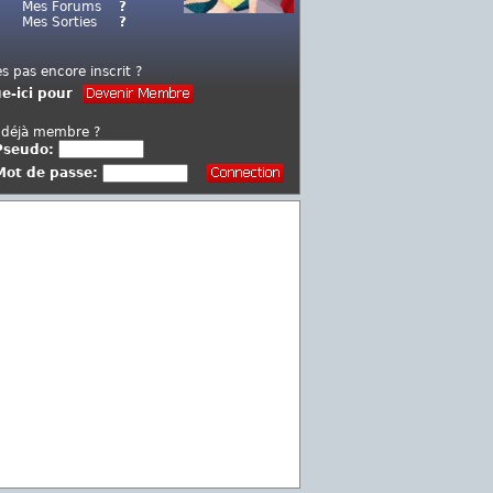
Mes Forums
?
Mes Sorties
?
es pas encore inscrit ?
ue-ici pour
 déjà membre ?
Pseudo:
Mot de passe: