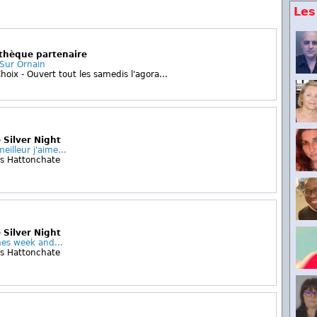
Les
othèque partenaire
 Sur Ornain
hoix - Ouvert tout les samedis l'agora...
 Silver Night
illeur j'aime...
es Hattonchate
 Silver Night
mes week and...
es Hattonchate