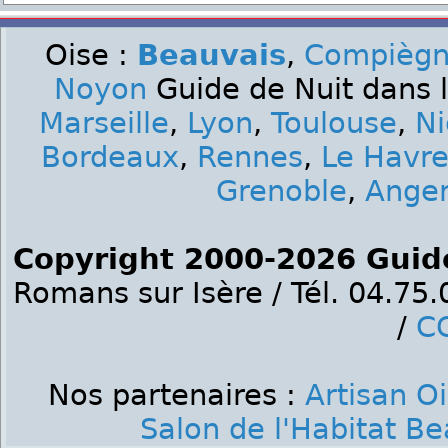
Oise :
Beauvais
,
Compièg
Noyon
Guide de Nuit dans l
Marseille
,
Lyon
,
Toulouse
,
Ni
Bordeaux
,
Rennes
,
Le Havr
Grenoble
,
Ange
Copyright 2000-2026 Guid
Romans sur Isère / Tél. 04.75
/
C
Nos partenaires :
Artisan O
Salon de l'Habitat B