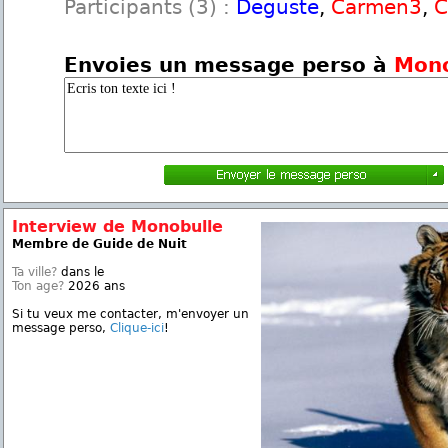
Participants (3) :
Deguste
,
Carmen3
,
C
Envoies un message perso à
Mono
Interview de Monobulle
Membre de Guide de Nuit
Ta ville?
dans le
Ton age?
2026 ans
Si tu veux me contacter, m'envoyer un
message perso,
Clique-ici
!