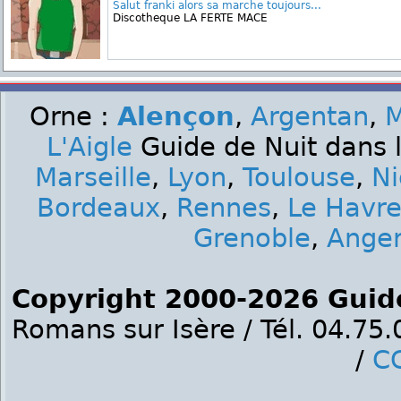
Salut franki alors sa marche toujours...
Discotheque LA FERTE MACE
Orne :
Alençon
,
Argentan
,
M
L'Aigle
Guide de Nuit dans l
Marseille
,
Lyon
,
Toulouse
,
Ni
Bordeaux
,
Rennes
,
Le Havr
Grenoble
,
Ange
Copyright 2000-2026 Guid
Romans sur Isère / Tél. 04.75
/
C