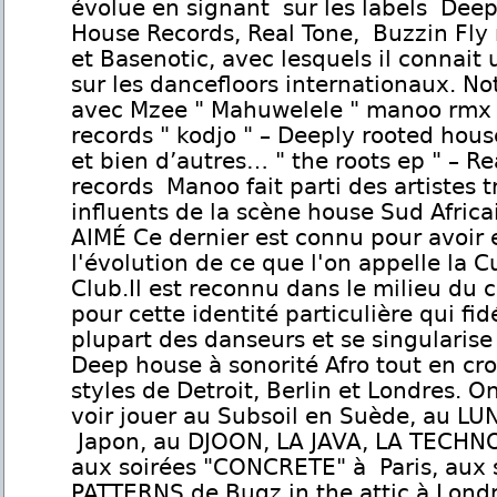
évolue en signant sur les labels Dee
House Records, Real Tone, Buzzin Fly 
et Basenotic, avec lesquels il connait 
sur les dancefloors internationaux. 
avec Mzee " Mahuwelele " manoo rmx
records " kodjo " – Deeply rooted hous
et bien d’autres… " the roots ep " – Re
records Manoo fait parti des artistes t
influents de la scène house Sud Africa
AIMÉ Ce dernier est connu pour avoir 
l'évolution de ce que l'on appelle la C
Club.Il est reconnu dans le milieu du 
pour cette identité particulière qui fidé
plupart des danseurs et se singularise
Deep house à sonorité Afro tout en cro
styles de Detroit, Berlin et Londres. O
voir jouer au Subsoil en Suède, au L
Japon, au DJOON, LA JAVA, LA TECH
aux soirées "CONCRETE" à Paris, aux 
PATTERNS de Bugz in the attic à Londr