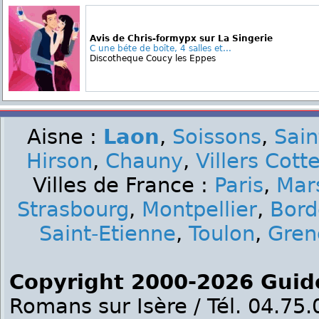
Avis de Chris-formypx sur La Singerie
C une béte de boîte, 4 salles et...
Discotheque Coucy les Eppes
Aisne :
Laon
,
Soissons
,
Sain
Hirson
,
Chauny
,
Villers Cott
Villes de France :
Paris
,
Mars
Strasbourg
,
Montpellier
,
Bord
Saint-Etienne
,
Toulon
,
Gren
Copyright 2000-2026 Guid
Romans sur Isère / Tél. 04.75