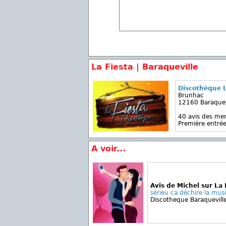
La Fiesta | Baraqueville
Discothèque L
Brunhac
12160 Baraquev
40 avis des m
Première entrée
A voir...
Avis de Michel sur La 
sérieu ca déchire la musi
Discotheque Baraquevill