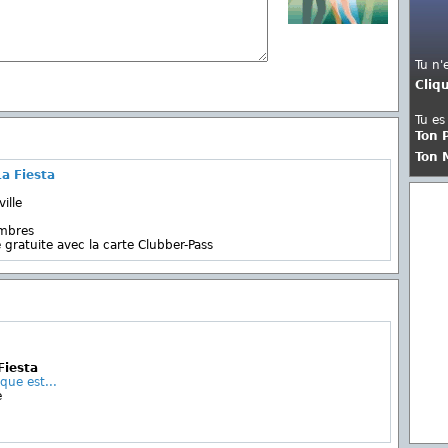
Tu n'
Cliq
Tu es
Ton 
Ton 
a Fiesta
ille
embres
 gratuite avec la carte Clubber-Pass
Fiesta
que est...
e