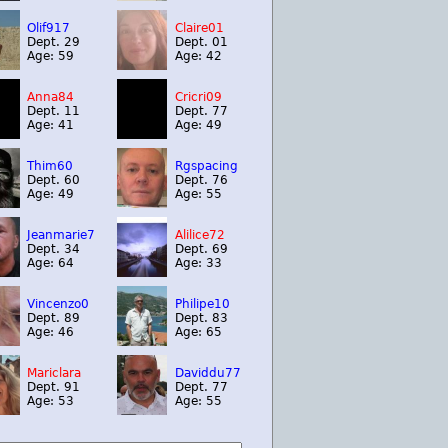
Olif917
Claire01
Dept. 29
Dept. 01
Age: 59
Age: 42
Anna84
Cricri09
Dept. 11
Dept. 77
Age: 41
Age: 49
Thim60
Rgspacing
Dept. 60
Dept. 76
Age: 49
Age: 55
Jeanmarie7
Alilice72
Dept. 34
Dept. 69
Age: 64
Age: 33
Vincenzo0
Philipe10
Dept. 89
Dept. 83
Age: 46
Age: 65
Mariclara
Daviddu77
Dept. 91
Dept. 77
Age: 53
Age: 55