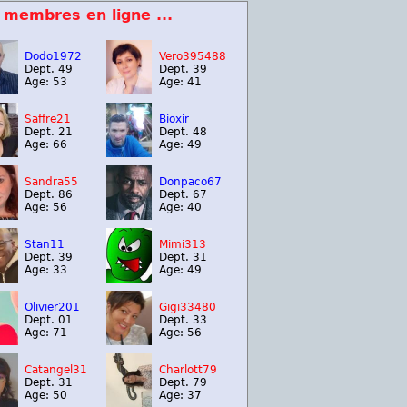
 membres en ligne ...
Dodo1972
Vero395488
Dept. 49
Dept. 39
Age: 53
Age: 41
Saffre21
Bioxir
Dept. 21
Dept. 48
Age: 66
Age: 49
Sandra55
Donpaco67
Dept. 86
Dept. 67
Age: 56
Age: 40
Stan11
Mimi313
Dept. 39
Dept. 31
Age: 33
Age: 49
Olivier201
Gigi33480
Dept. 01
Dept. 33
Age: 71
Age: 56
Catangel31
Charlott79
Dept. 31
Dept. 79
Age: 50
Age: 37