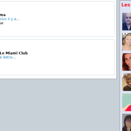
Les
ama
lus il y a...
ue
 Le Miami Club
e detre...