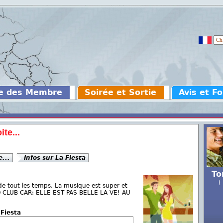
e des Membre
Soirée et Sortie
Avis et F
te...
e...
Infos sur La Fiesta
To
(
 de tout les temps. La musique est super et
O CLUB CAR: ELLE EST PAS BELLE LA VE! AU
 Fiesta