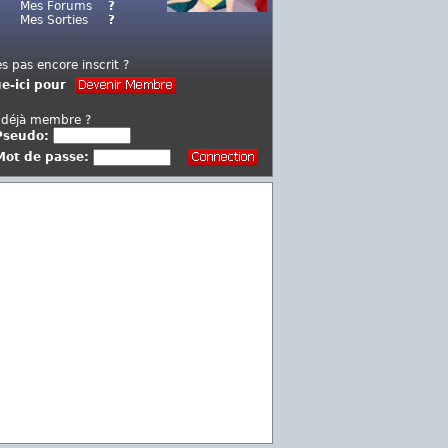
Mes Forums
?
Mes Sorties
?
es pas encore inscrit ?
ue-ici pour
 déjà membre ?
Pseudo:
Mot de passe: