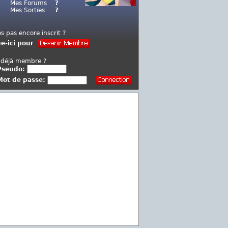
Mes Forums
?
Mes Sorties
?
es pas encore inscrit ?
ue-ici pour
 déjà membre ?
Pseudo:
Mot de passe:
...............................................................................................................