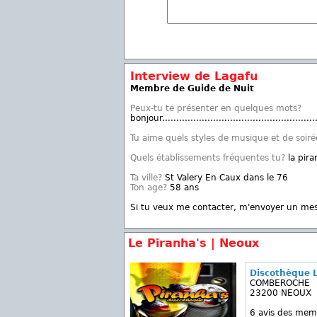
Interview de Lagafu
Membre de Guide de Nuit
Peux-tu te présenter en quelques mots?
bonjour..........................................................
Tu aime quels styles de musique et de soiré
Quels établissements fréquentes tu?
la pir
Ta ville?
St Valery En Caux dans le 76
Ton age?
58 ans
Si tu veux me contacter, m'envoyer un me
Le Piranha's | Neoux
Discothèque L
COMBEROCHE
23200 NEOUX
6 avis des mem