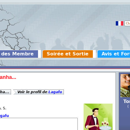
 des Membre
Soirée et Sortie
Avis et Fo
anha...
ha...
Voir le profil de
Lagafu
To
(
. S.
gafu