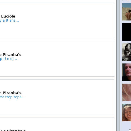
 Luciole
y a 9 ans...
e Piranha's
p! Le dj...
e Piranha's
st trop top!...