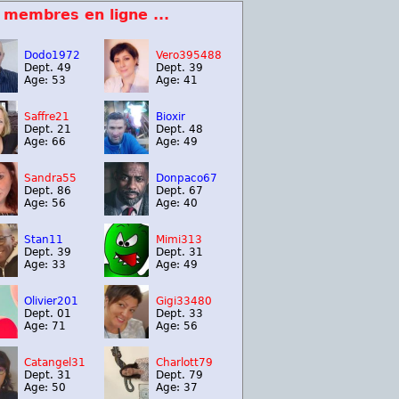
 membres en ligne ...
Dodo1972
Vero395488
Dept. 49
Dept. 39
Age: 53
Age: 41
Saffre21
Bioxir
Dept. 21
Dept. 48
Age: 66
Age: 49
Sandra55
Donpaco67
Dept. 86
Dept. 67
Age: 56
Age: 40
Stan11
Mimi313
Dept. 39
Dept. 31
Age: 33
Age: 49
Olivier201
Gigi33480
Dept. 01
Dept. 33
Age: 71
Age: 56
Catangel31
Charlott79
Dept. 31
Dept. 79
Age: 50
Age: 37