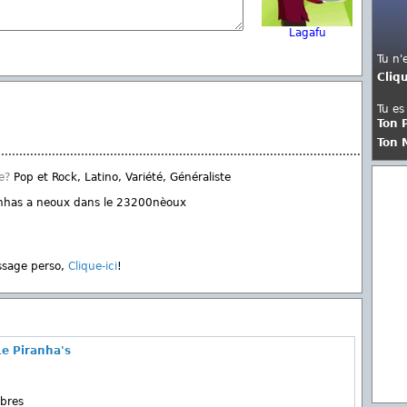
Lagafu
Tu n'
Cliq
Tu es
Ton 
Ton 
..............................................................................................................
e?
Pop et Rock, Latino, Variété, Généraliste
anhas a neoux dans le 23200nèoux
ssage perso,
Clique-ici
!
e Piranha's
bres