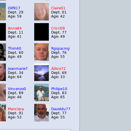
Olif917
Claire01
Dept. 29
Dept. 01
Age: 59
Age: 42
Anna84
Cricri09
Dept. 11
Dept. 77
Age: 41
Age: 49
Thim60
Rgspacing
Dept. 60
Dept. 76
Age: 49
Age: 55
Jeanmarie7
Alilice72
Dept. 34
Dept. 69
Age: 64
Age: 33
Vincenzo0
Philipe10
Dept. 89
Dept. 83
Age: 46
Age: 65
Mariclara
Daviddu77
Dept. 91
Dept. 77
Age: 53
Age: 55