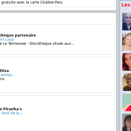
 gratuite avec la carte Clubber-Pass
Les
othèque partenaire
int Loup
 Le Tennessee - Discotheque située aux...
 Diva
ashley...
ins
Le Piranha's
 fond de la...