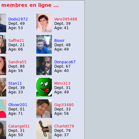
 membres en ligne ...
Dodo1972
Vero395488
Dept. 49
Dept. 39
Age: 53
Age: 41
Saffre21
Bioxir
Dept. 21
Dept. 48
Age: 66
Age: 49
Sandra55
Donpaco67
Dept. 86
Dept. 67
Age: 56
Age: 40
Stan11
Mimi313
Dept. 39
Dept. 31
Age: 33
Age: 49
Olivier201
Gigi33480
Dept. 01
Dept. 33
Age: 71
Age: 56
Catangel31
Charlott79
Dept. 31
Dept. 79
Age: 50
Age: 37