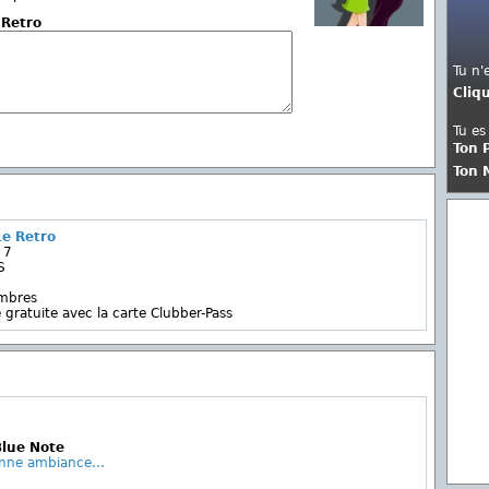
 Retro
Tu n'
Cliq
Tu es
Ton 
Ton 
e Retro
 7
S
embres
 gratuite avec la carte Clubber-Pass
Blue Note
onne ambiance...