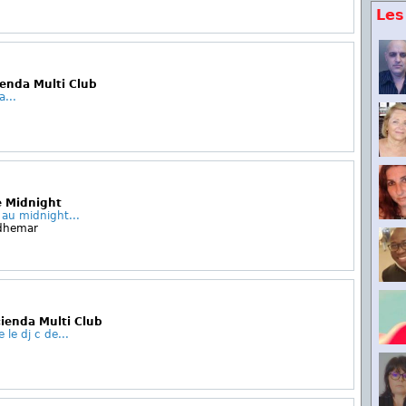
Les
ienda Multi Club
a...
e Midnight
 au midnight...
Adhemar
cienda Multi Club
 le dj c de...