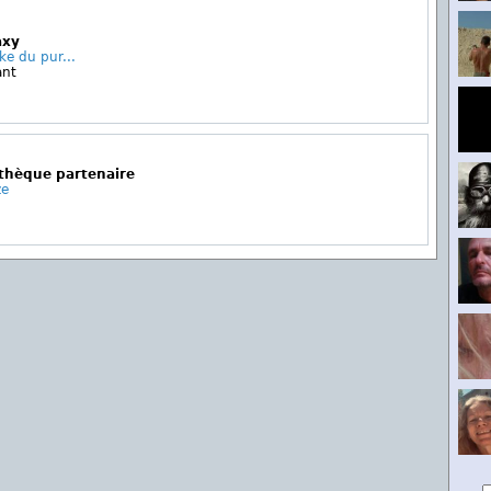
axy
ke du pur...
ant
othèque partenaire
ze