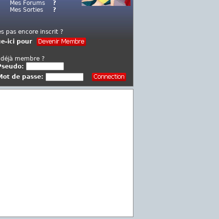
Mes Forums
?
Mes Sorties
?
es pas encore inscrit ?
ue-ici pour
 déjà membre ?
Pseudo:
Mot de passe: