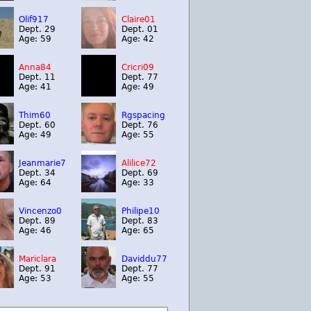
Olif917
Claire01
Dept. 29
Dept. 01
Age: 59
Age: 42
Anna84
Cricri09
Dept. 11
Dept. 77
Age: 41
Age: 49
Thim60
Rgspacing
Dept. 60
Dept. 76
Age: 49
Age: 55
Jeanmarie7
Alilice72
Dept. 34
Dept. 69
Age: 64
Age: 33
Vincenzo0
Philipe10
Dept. 89
Dept. 83
Age: 46
Age: 65
Mariclara
Daviddu77
Dept. 91
Dept. 77
Age: 53
Age: 55