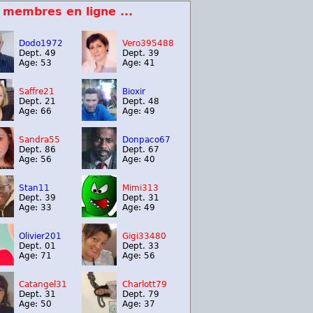
 membres en ligne ...
Dodo1972
Vero395488
Dept. 49
Dept. 39
Age: 53
Age: 41
Saffre21
Bioxir
Dept. 21
Dept. 48
Age: 66
Age: 49
Sandra55
Donpaco67
Dept. 86
Dept. 67
Age: 56
Age: 40
Stan11
Mimi313
Dept. 39
Dept. 31
Age: 33
Age: 49
Olivier201
Gigi33480
Dept. 01
Dept. 33
Age: 71
Age: 56
Catangel31
Charlott79
Dept. 31
Dept. 79
Age: 50
Age: 37