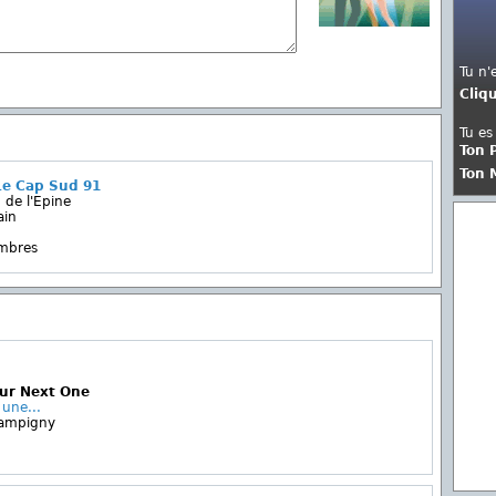
Tu n'
Cliq
Tu es
Ton 
Ton 
Le Cap Sud 91
 de l'Epine
ain
embres
sur Next One
 une...
hampigny