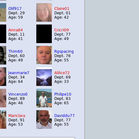
Olif917
Claire01
Dept. 29
Dept. 01
Age: 59
Age: 42
Anna84
Cricri09
Dept. 11
Dept. 77
Age: 41
Age: 49
Thim60
Rgspacing
Dept. 60
Dept. 76
Age: 49
Age: 55
Jeanmarie7
Alilice72
Dept. 34
Dept. 69
Age: 64
Age: 33
Vincenzo0
Philipe10
Dept. 89
Dept. 83
Age: 46
Age: 65
Mariclara
Daviddu77
Dept. 91
Dept. 77
Age: 53
Age: 55