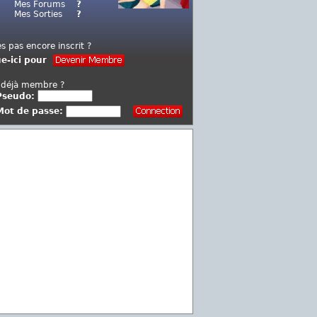
Mes Forums
?
Mes Sorties
?
es pas encore inscrit ?
ue-ici pour
 déjà membre ?
Pseudo:
Mot de passe: