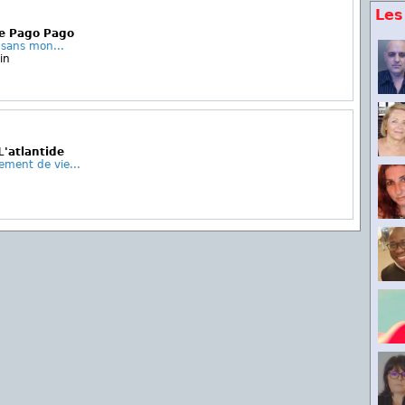
Les
Le Pago Pago
 sans mon...
in
L'atlantide
ement de vie...