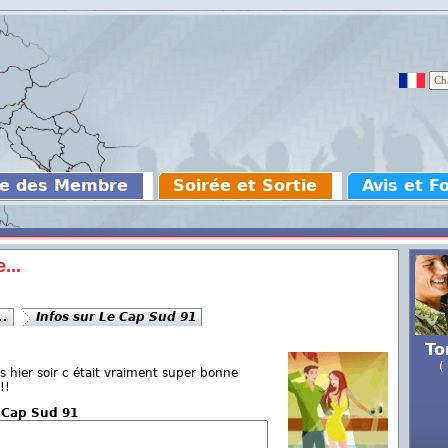
ce des Membre
Soirée et Sortie
Avis et F
...
..
Infos sur Le Cap Sud 91
To
(
is hier soir c était vraiment super bonne
!!
e Cap Sud 91