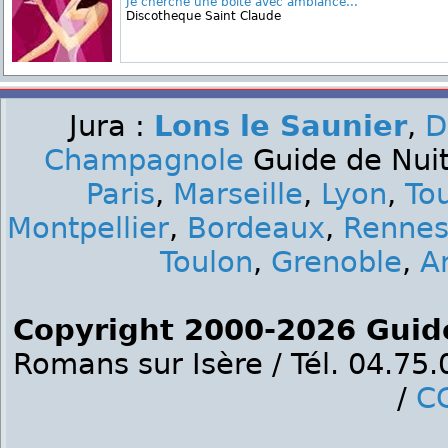
Je cherche une boite avec ambiance...
Discotheque Saint Claude
Jura :
Lons le Saunier
,
D
Champagnole
Guide de Nuit 
Paris
,
Marseille
,
Lyon
,
To
Montpellier
,
Bordeaux
,
Renne
Toulon
,
Grenoble
,
A
Copyright 2000-2026 Guid
Romans sur Isère / Tél. 04.75
/
C