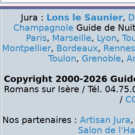
Jura :
Lons le Saunier
,
D
Champagnole
Guide de Nuit 
Paris
,
Marseille
,
Lyon
,
To
Montpellier
,
Bordeaux
,
Renne
Toulon
,
Grenoble
,
A
Copyright 2000-2026 Guid
Romans sur Isère / Tél. 04.75
/
C
Nos partenaires :
Artisan Jura
Salon de l'Ha