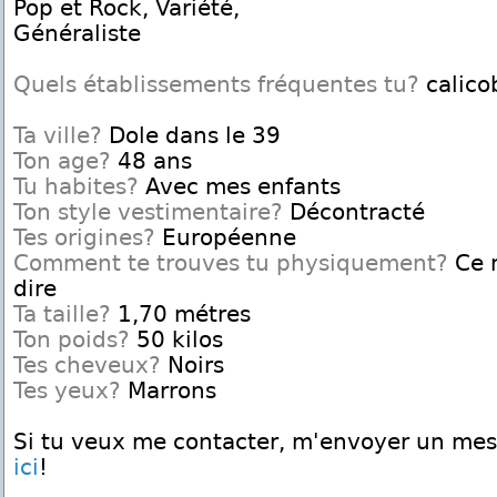
Pop et Rock, Variété,
Généraliste
Quels établissements fréquentes tu?
calico
Ta ville?
Dole dans le 39
Ton age?
48 ans
Tu habites?
Avec mes enfants
Ton style vestimentaire?
Décontracté
Tes origines?
Européenne
Comment te trouves tu physiquement?
Ce n
dire
Ta taille?
1,70 métres
Ton poids?
50 kilos
Tes cheveux?
Noirs
Tes yeux?
Marrons
Si tu veux me contacter, m'envoyer un me
ici
!