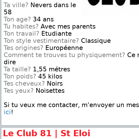
Ta ville?
Nevers dans le
58
Ton age?
34 ans
Tu habites?
Avec mes parents
Ton travail?
Etudiante
Ton style vestimentaire?
Classique
Tes origines?
Européenne
Comment te trouves tu physiquement?
Ce n
dire
Ta taille?
1,55 métres
Ton poids?
45 kilos
Tes cheveux?
Noirs
Tes yeux?
Noisettes
Si tu veux me contacter, m'envoyer un me
ici
!
Le Club 81 | St Eloi