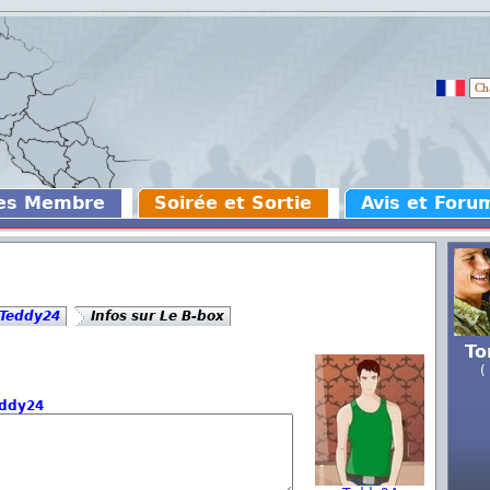
des Membre
Soirée et Sortie
Avis et Foru
Teddy24
Infos sur Le B-box
To
(
ddy24