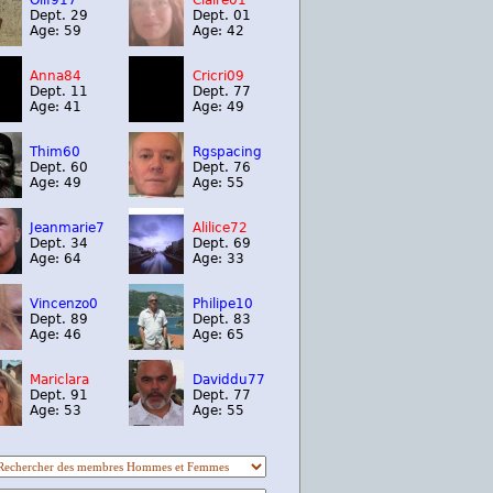
Olif917
Claire01
Dept. 29
Dept. 01
Age: 59
Age: 42
Anna84
Cricri09
Dept. 11
Dept. 77
Age: 41
Age: 49
Thim60
Rgspacing
Dept. 60
Dept. 76
Age: 49
Age: 55
Jeanmarie7
Alilice72
Dept. 34
Dept. 69
Age: 64
Age: 33
Vincenzo0
Philipe10
Dept. 89
Dept. 83
Age: 46
Age: 65
Mariclara
Daviddu77
Dept. 91
Dept. 77
Age: 53
Age: 55