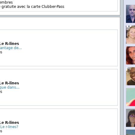
membres
 gratuite avec la carte Clubber-Pass
Le R-lines
vantage de...
es
Le R-lines
que dans...
es
Le R-lines
e r-lines?
es