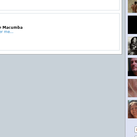
Le Macumba
er me...