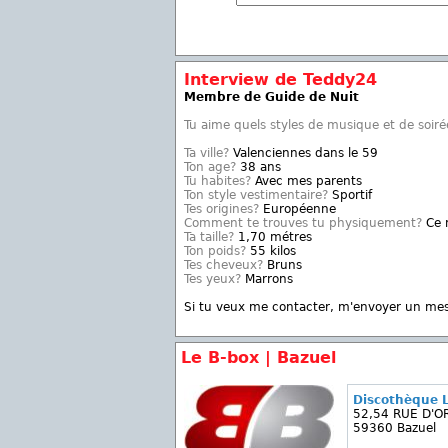
Interview de Teddy24
Membre de Guide de Nuit
Tu aime quels styles de musique et de soiré
Ta ville?
Valenciennes dans le 59
Ton age?
38 ans
Tu habites?
Avec mes parents
Ton style vestimentaire?
Sportif
Tes origines?
Européenne
Comment te trouves tu physiquement?
Ce n
Ta taille?
1,70 métres
Ton poids?
55 kilos
Tes cheveux?
Bruns
Tes yeux?
Marrons
Si tu veux me contacter, m'envoyer un me
Le B-box | Bazuel
Discothèque 
52,54 RUE D'O
59360 Bazuel