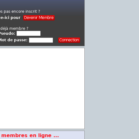
es pas encore inscrit ?
ue-ici pour
 déjà membre ?
Pseudo:
Mot de passe:
 membres en ligne ...