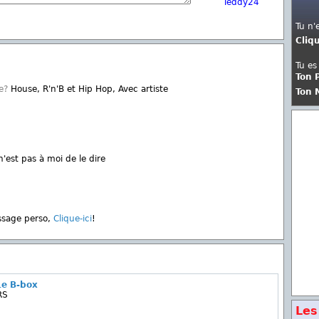
Teddy24
Tu n'
Cliq
Tu es
Ton 
e?
House, R'n'B et Hip Hop, Avec artiste
Ton 
'est pas à moi de le dire
ssage perso,
Clique-ici
!
Le B-box
RS
Les