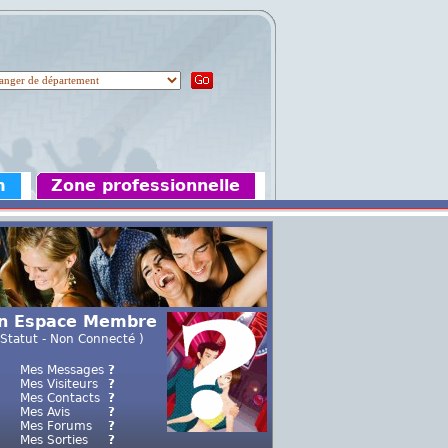
m
Zone professionnelle
n Espace Membre
 Statut - Non Connecté )
Mes Messages
?
Mes Visiteurs
?
Mes Contacts
?
Mes Avis
?
Mes Forums
?
Mes Sorties
?