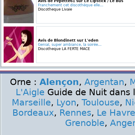
Avis de Pepette61 sur Le Lipstick / Le Bus
Franchement cet discothèque elle...
Discotheque Livaie
Avis de Blondinett sur L'eden
Genial, super ambiance, la soirée...
Discotheque LA FERTE MACE
Orne :
Alençon
,
Argentan
,
M
L'Aigle
Guide de Nuit dans l
Marseille
,
Lyon
,
Toulouse
,
Ni
Bordeaux
,
Rennes
,
Le Havr
Grenoble
,
Ange