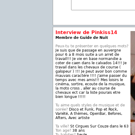
Interview de Pinkiss14
Membre de Guide de Nuit
Peux-tu te présenter en quelques mots?
Je suis que de passage en auvergne
pour 6 a 8 mois suite a un arret de
travail!!! Je vie en base normandie a
coter de caen dans le calvados 14!!! Je
travail dans les chevaux de course (
galopeur ) !!! Je peut avoir bon comme
mauvais caractére !!!! j'aime passer du
temps avec mes amis!!! Mes loisirs le
cinéma, sortire, ecoute de la musique,
la moto cross , aller au course de
chevaux ect car la liste pourais etre
bien longue !!!!!
Tu aime quels styles de musique et de
soirée?
Disco et Funk, Pop et Rock,
Variété, A thèmes, OpenBar, Befores,
Afters, Avec artiste
Ta ville?
St Cirgues Sur Couze dans le 63
Ton age?
38 ans
Tu habites?
Seule