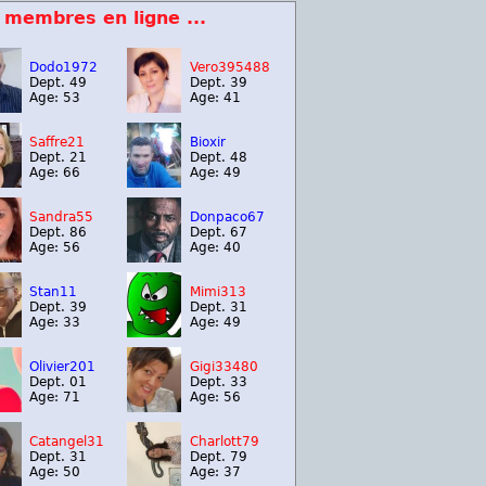
 membres en ligne ...
Dodo1972
Vero395488
Dept. 49
Dept. 39
Age: 53
Age: 41
Saffre21
Bioxir
Dept. 21
Dept. 48
Age: 66
Age: 49
Sandra55
Donpaco67
Dept. 86
Dept. 67
Age: 56
Age: 40
Stan11
Mimi313
Dept. 39
Dept. 31
Age: 33
Age: 49
Olivier201
Gigi33480
Dept. 01
Dept. 33
Age: 71
Age: 56
Catangel31
Charlott79
Dept. 31
Dept. 79
Age: 50
Age: 37