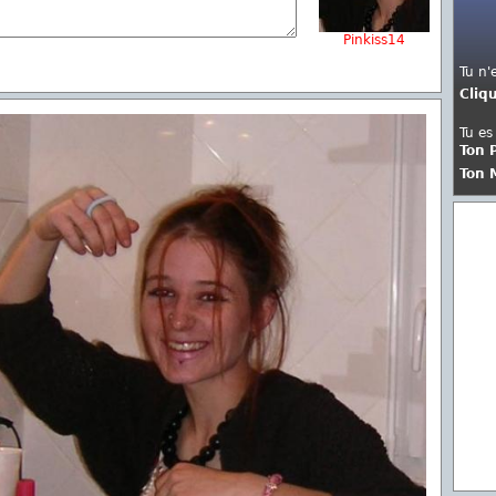
Pinkiss14
Tu n'
Cliq
Tu es
Ton 
Ton 