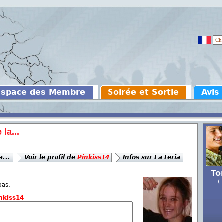
Espace des Membre
Soirée et Sortie
Avis
la...
a...
Voir le profil de
Pinkiss14
Infos sur La Feria
To
(
bas.
nkiss14