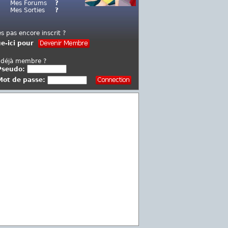
Mes Forums
?
Mes Sorties
?
es pas encore inscrit ?
ue-ici pour
 déjà membre ?
Pseudo:
Mot de passe: