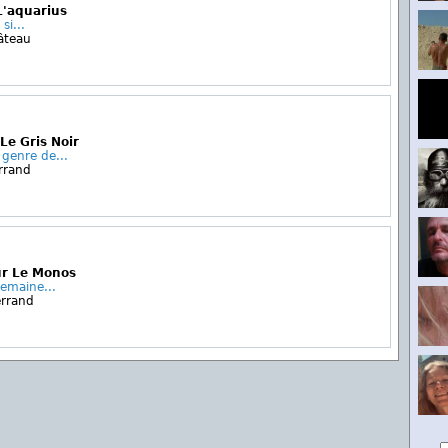
L'aquarius
si...
âteau
Le Gris Noir
genre de...
rrand
ur Le Monos
semaine...
errand