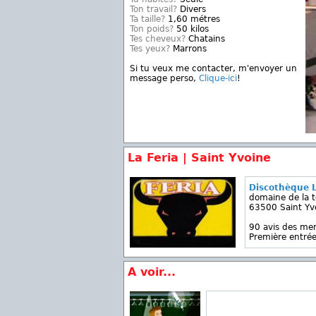
Ton travail?
Divers
Ta taille?
1,60 métres
Ton poids?
50 kilos
Tes cheveux?
Chatains
Tes yeux?
Marrons
Si tu veux me contacter, m'envoyer un
message perso,
Clique-ici
!
La Feria | Saint Yvoine
Discothèque L
domaine de la t
63500 Saint Yv
90 avis des m
Première entrée
A voir...