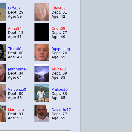
Olif917
Claire01
Dept. 29
Dept. 01
Age: 59
Age: 42
Anna84
Cricri09
Dept. 11
Dept. 77
Age: 41
Age: 49
Thim60
Rgspacing
Dept. 60
Dept. 76
Age: 49
Age: 55
Jeanmarie7
Alilice72
Dept. 34
Dept. 69
Age: 64
Age: 33
Vincenzo0
Philipe10
Dept. 89
Dept. 83
Age: 46
Age: 65
Mariclara
Daviddu77
Dept. 91
Dept. 77
Age: 53
Age: 55