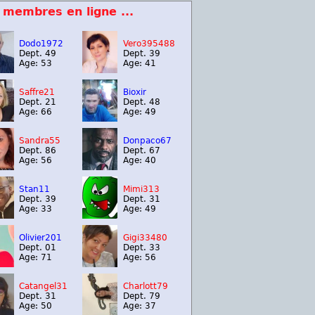
 membres en ligne ...
Dodo1972
Vero395488
Dept. 49
Dept. 39
Age: 53
Age: 41
Saffre21
Bioxir
Dept. 21
Dept. 48
Age: 66
Age: 49
Sandra55
Donpaco67
Dept. 86
Dept. 67
Age: 56
Age: 40
Stan11
Mimi313
Dept. 39
Dept. 31
Age: 33
Age: 49
Olivier201
Gigi33480
Dept. 01
Dept. 33
Age: 71
Age: 56
Catangel31
Charlott79
Dept. 31
Dept. 79
Age: 50
Age: 37