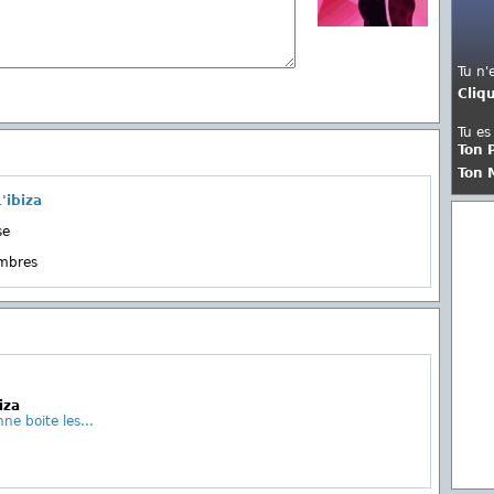
Tu n'
Cliq
Tu es
Ton 
Ton 
'ibiza
se
embres
iza
ne boite les...