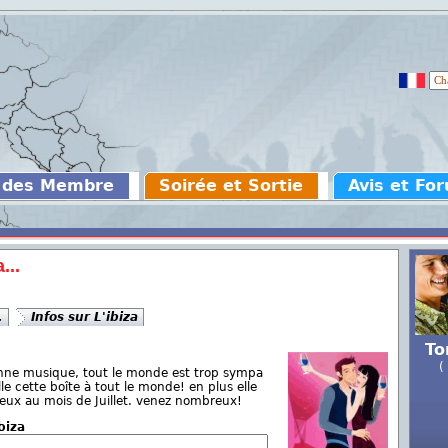
 des Membre
Soirée et Sortie
Avis et Fo
...
.
Infos sur L'ibiza
To
(
bonne musique, tout le monde est trop sympa
lle cette boîte à tout le monde! en plus elle
eux au mois de Juillet. venez nombreux!
biza