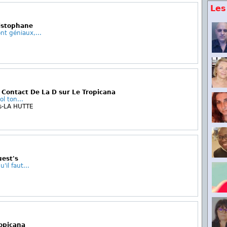
Les
ristophane
nt géniaux,...
e Contact De La D sur Le Tropicana
ol ton...
s-LA HUTTE
uest's
'il faut...
ropicana