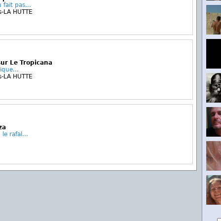
 fait pas...
s-LA HUTTE
ur Le Tropicana
que...
s-LA HUTTE
za
e rafal...