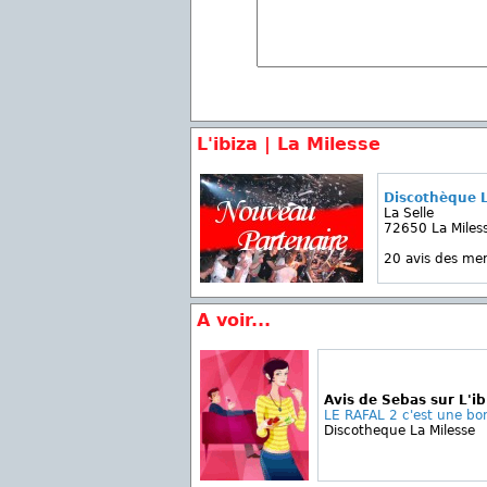
L'ibiza | La Milesse
Discothèque L
La Selle
72650 La Miles
20 avis des m
A voir...
Avis de Sebas sur L'ib
LE RAFAL 2 c'est une bon
Discotheque La Milesse