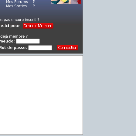
Mes Forums
?
Mes Sorties
?
es pas encore inscrit ?
ue-ici pour
 déjà membre ?
Pseudo:
Mot de passe: