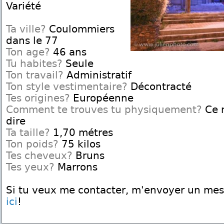
Variété
Ta ville?
Coulommiers
dans le 77
Ton age?
46 ans
Tu habites?
Seule
Ton travail?
Administratif
Ton style vestimentaire?
Décontracté
Tes origines?
Européenne
Comment te trouves tu physiquement?
Ce n
dire
Ta taille?
1,70 métres
Ton poids?
75 kilos
Tes cheveux?
Bruns
Tes yeux?
Marrons
Si tu veux me contacter, m'envoyer un me
ici
!