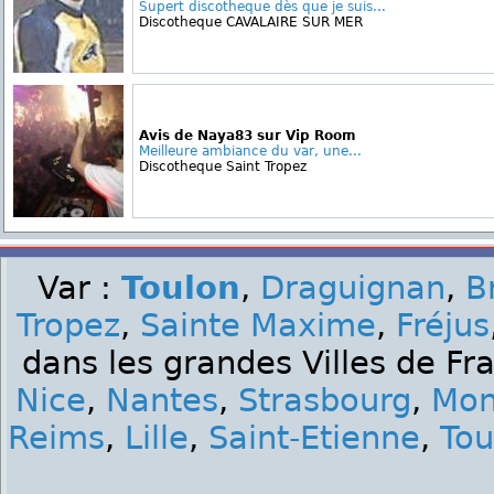
Supert discotheque dès que je suis...
Discotheque CAVALAIRE SUR MER
Avis de Naya83 sur Vip Room
Meilleure ambiance du var, une...
Discotheque Saint Tropez
Var :
Toulon
,
Draguignan
,
B
Tropez
,
Sainte Maxime
,
Fréjus
dans les grandes Villes de Fr
Nice
,
Nantes
,
Strasbourg
,
Mon
Reims
,
Lille
,
Saint-Etienne
,
Tou