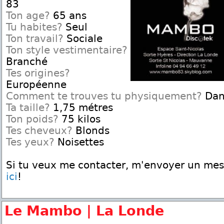
83
Ton age?
65 ans
Tu habites?
Seul
Ton travail?
Sociale
Ton style vestimentaire?
Branché
Tes origines?
Européenne
Comment te trouves tu physiquement?
Dan
Ta taille?
1,75 métres
Ton poids?
75 kilos
Tes cheveux?
Blonds
Tes yeux?
Noisettes
Si tu veux me contacter, m'envoyer un me
ici
!
Le Mambo | La Londe