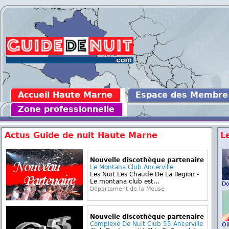
Accueil Haute Marne
Espace des Membre
Zone professionnelle
Actus Guide de nuit Haute Marne
L
Nouvelle discothèque partenaire
Le Montana Club Ancerville
Les Nuit Les Chaude De La Region -
Le montana club est...
D
Département de la Meuse
Nouvelle discothèque partenaire
Complexe De Nuit Club 55 Ancerville
Ol