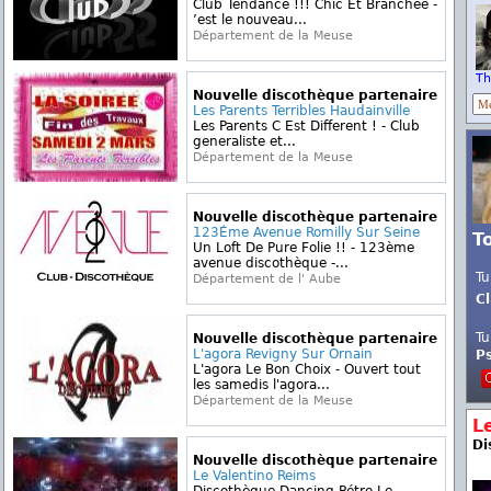
Club Tendance !!! Chic Et Branchée -
’est le nouveau...
Département de la Meuse
Th
Nouvelle discothèque partenaire
Les Parents Terribles Haudainville
Les Parents C Est Different ! - Club
generaliste et...
Département de la Meuse
Nouvelle discothèque partenaire
123Éme Avenue Romilly Sur Seine
T
Un Loft De Pure Folie !! - 123ème
avenue discothèque -...
Tu
Département de l' Aube
Cl
Tu
Nouvelle discothèque partenaire
L'agora Revigny Sur Ornain
P
L'agora Le Bon Choix - Ouvert tout
les samedis l'agora...
Département de la Meuse
L
Di
Nouvelle discothèque partenaire
Le Valentino Reims