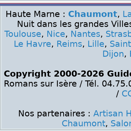
Haute Marne :
Chaumont
,
L
Nuit dans les grandes Ville
Toulouse
,
Nice
,
Nantes
,
Stras
Le Havre
,
Reims
,
Lille
,
Sain
Dijon
,
Copyright 2000-2026 Guid
Romans sur Isère / Tél. 04.75
/
C
Nos partenaires :
Artisan 
Chaumont
,
Salo