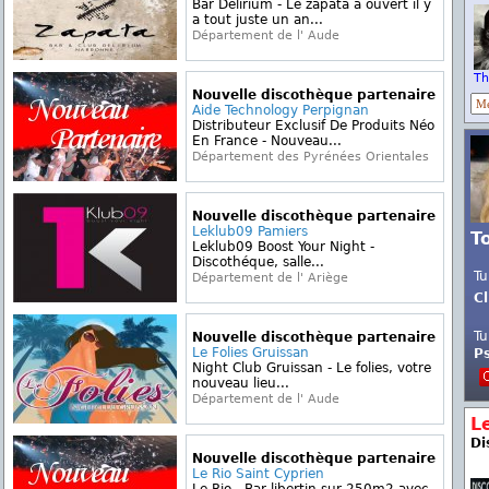
Bar Delirium - Le zapata a ouvert il y
a tout juste un an...
Département de l' Aude
Th
Nouvelle discothèque partenaire
Aide Technology Perpignan
Distributeur Exclusif De Produits Néo
En France - Nouveau...
Département des Pyrénées Orientales
Nouvelle discothèque partenaire
Leklub09 Pamiers
T
Leklub09 Boost Your Night -
Discothéque, salle...
Tu
Département de l' Ariège
Cl
Tu
Nouvelle discothèque partenaire
Le Folies Gruissan
P
Night Club Gruissan - Le folies, votre
nouveau lieu...
Département de l' Aude
L
Di
Nouvelle discothèque partenaire
Le Rio Saint Cyprien