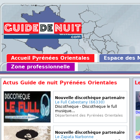
Accueil Pyrénées Orientales
Espace des
Zone professionnelle
Actus Guide de nuit Pyrénées Orientales
L
Nouvelle discothèque partenaire
Le Full Cabestany (66330)
Discotheque - Discotheque le full
musique...
D
Département des Pyrénées Orientales
Nouvelle discothèque partenaire
Le Zapata Narbonne
Ol