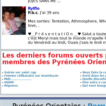
JUJES SANS ME ...
Rylflo
P.b.c
, J'ai 39 ans
Mes sorties: Tentation, Athmosphere, Wh
love, .
♥__P r é s e n t a t i O n __♥ Salut a tout
c'est Meryl mais tout le monde m'apelle Ry
du Vendredi au lindi, Ouais j'sais le lindi ma
Les derniers forums ouverts 
membres des Pyrénées Orien
-
Soirée sur saint cyp
-
Veux faire la c
-
Femme célibataire sur montluçon
-
Sorti dans les
-
Mdr..................
-
Quelle discoth
-
66000
-
Une soire a ca
-
Réponss
-
Qui veut bouge