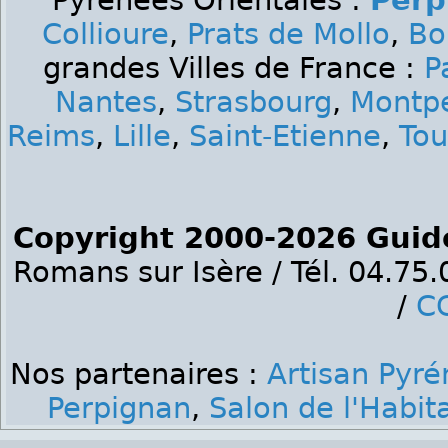
Pyrénées Orientales :
Perp
Collioure
,
Prats de Mollo
,
Bo
grandes Villes de France :
P
Nantes
,
Strasbourg
,
Montpe
Reims
,
Lille
,
Saint-Etienne
,
Tou
Copyright 2000-2026 Guid
Romans sur Isère / Tél. 04.75
/
C
Nos partenaires :
Artisan Pyré
Perpignan
,
Salon de l'Habit