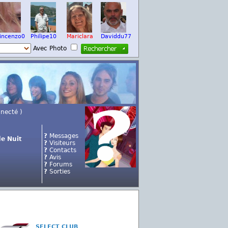
incenzo0
Philipe10
Mariclara
Daviddu77
Avec Photo
nnecté )
?
Messages
e Nuit
?
Visiteurs
?
Contacts
?
Avis
?
Forums
?
Sorties
SELECT CLUB