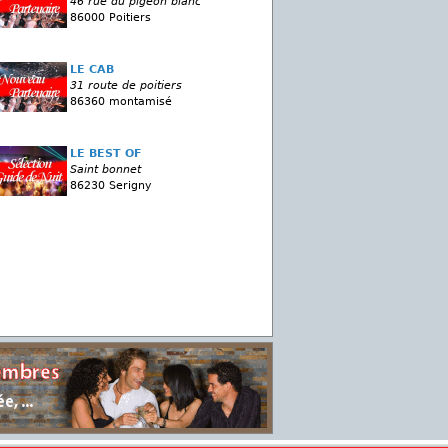
46 rue du pigeon blanc
86000 Poitiers
LE CAB
31 route de poitiers
86360 montamisé
LE BEST OF
Saint bonnet
86230 Serigny