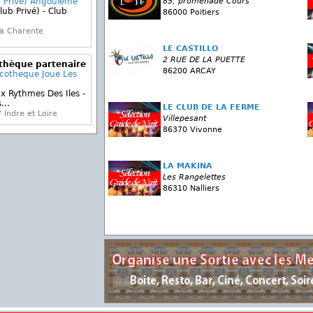
b Privé) Angouleme
85, promenade Cours
lub Privé) - Club
86000 Poitiers
a Charente
LE CASTILLO
2 RUE DE LA PUETTE
othèque partenaire
86200 ARCAY
scotheque Joue Les
x Rythmes Des Iles -
...
LE CLUB DE LA FERME
 Indre et Loire
Villepesant
86370 Vivonne
LA MAKINA
Les Rangelettes
86310 Nalliers