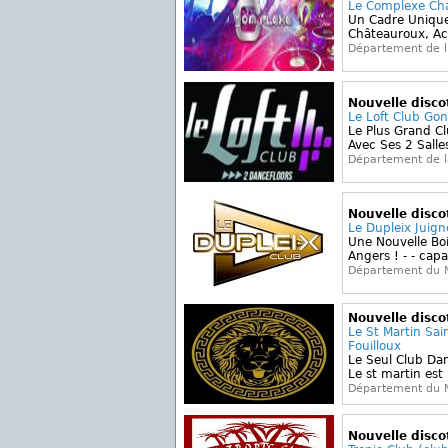
Le Complexe Ch
Un Cadre Unique
Châteauroux, Act
Département de l'
Nouvelle disc
Le Loft Club Go
Le Plus Grand C
Avec Ses 2 Salles
Département de l
Nouvelle disc
Le Dupleix Juigné
Une Nouvelle Boi
Angers ! - - capac
Département du M
Nouvelle disc
Le St Martin Sai
Fouilloux
Le Seul Club Da
Le st martin est 
Département du M
Nouvelle disc