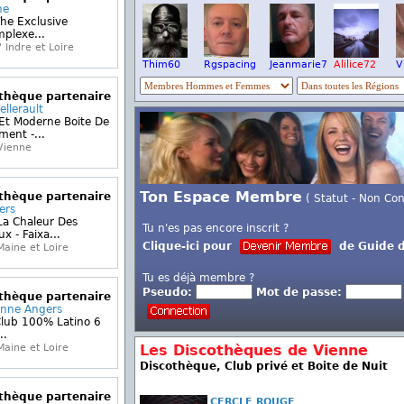
he
The Exclusive
plexe...
 Indre et Loire
Thim60
Rgspacing
Jeanmarie7
Alilice72
V
othèque partenaire
ellerault
 Et Moderne Boite De
ent -...
Vienne
Ton Espace Membre
othèque partenaire
( Statut - Non Co
ers
La Chaleur Des
Tu n'es pas encore inscrit ?
x - Faixa...
Clique-ici pour
de Guide d
aine et Loire
Tu es déjà membre ?
Pseudo:
Mot de passe:
othèque partenaire
ienne Angers
Club 100% Latino 6
..
aine et Loire
Les Discothèques de Vienne
Discothèque, Club privé et Boite de Nuit
othèque partenaire
CERCLE ROUGE