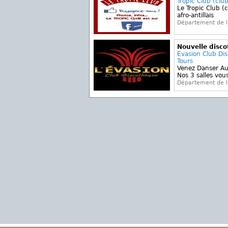
Tropic Club (clu
Le Tropic Club (c
afro-antillais
Département de l
Nouvelle disc
Evasion Club Di
Tours
Venez Danser Au
Nos 3 salles vous
Département de l'