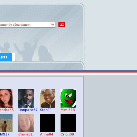
rum
andra55
Donpaco67
Stan11
Mimi313
lif917
Claire01
Anna84
Cricri09