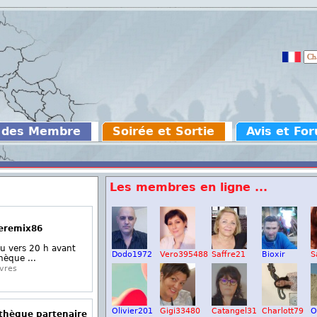
 des Membre
Soirée et Sortie
Avis et Fo
Les membres en ligne ...
Jeremix86
au vers 20 h avant
Dodo1972
Vero395488
Saffre21
Bioxir
S
hèque ...
vres
Olivier201
Gigi33480
Catangel31
Charlott79
O
othèque partenaire