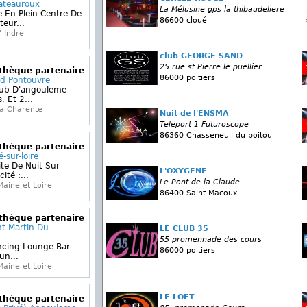
ateauroux
La Mélusine gps la thibaudeliere
 En Plein Centre De
86600 cloué
eur...
 Indre
club GEORGE SAND
25 rue st Pierre le puellier
othèque partenaire
86000 poitiers
nd Pontouvre
lub D'angouleme
, Et 2...
a Charente
Nuit de l'ENSMA
Teleport 1 Futuroscope
86360 Chasseneuil du poitou
othèque partenaire
-sur-loire
te De Nuit Sur
L'OXYGENE
ité :...
Le Pont de la Claude
aine et Loire
86400 Saint Macoux
othèque partenaire
nt Martin Du
LE CLUB 35
55 promennade des cours
ncing Lounge Bar -
86000 poitiers
un...
aine et Loire
LE LOFT
othèque partenaire