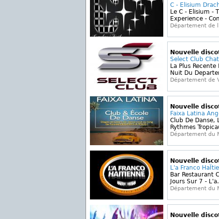
C - Elisium Drac
Le C - Elisium - 
Experience - Com
Département de l'
Nouvelle disc
Select Club Chat
La Plus Recente
Nuit Du Departem
Département de 
Nouvelle disc
Faixa Latina Ang
Club De Danse, 
Rythmes Tropicau
Département du M
Nouvelle disc
L'a Franco HaÏt
Bar Restaurant 
Jours Sur 7 - L'a.
Département du M
Nouvelle disc