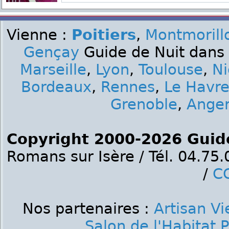
Vienne :
Poitiers
,
Montmorill
Gençay
Guide de Nuit dans 
Marseille
,
Lyon
,
Toulouse
,
Ni
Bordeaux
,
Rennes
,
Le Havr
Grenoble
,
Ange
Copyright 2000-2026 Guid
Romans sur Isère / Tél. 04.75
/
C
Nos partenaires :
Artisan V
Salon de l'Habitat P